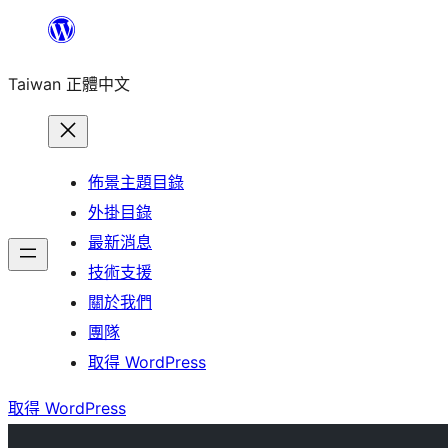
跳
至
Taiwan 正體中文
主
要
內
容
佈景主題目錄
外掛目錄
最新消息
技術支援
關於我們
團隊
取得 WordPress
取得 WordPress