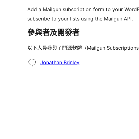
Add a Mailgun subscription form to your WordPr
subscribe to your lists using the Mailgun API.
參與者及開發者
以下人員參與了開源軟體〈Mailgun Subscripti
參
Jonathan Brinley
與
者