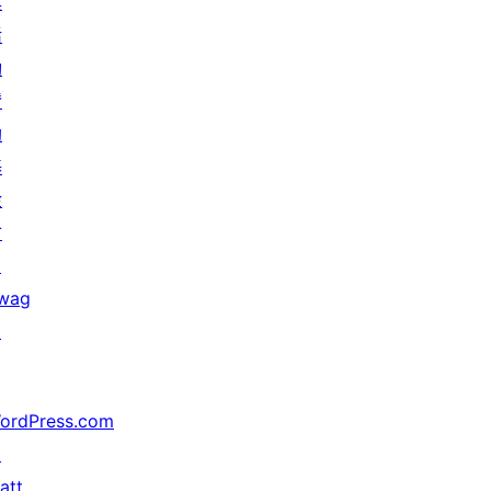
與
活
動
贊
助
基
金
會
↗
wag
↗
ordPress.com
↗
att