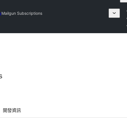
y
Mailgun Subscriptions
s
開發資訊