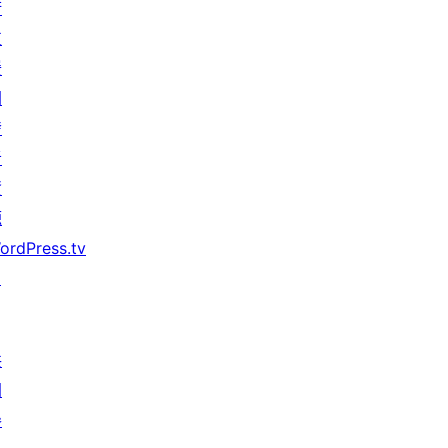
術
支
援
開
發
者
資
源
ordPress.tv
↗
共
同
參