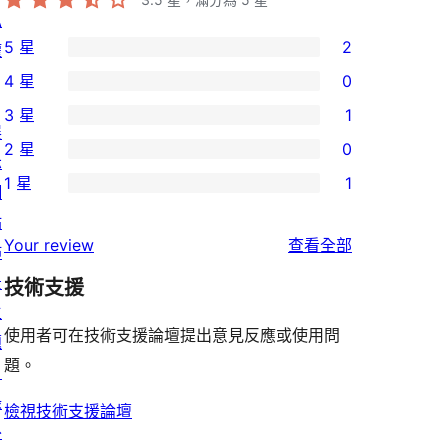
私
5 星
2
權
2
4 星
0
個
0
3 星
1
5
個
1
展
2 星
0
星
4
個
示
0
使
1 星
1
星
3
網
個
1
用
使
星
站
2
個
者
使
用
Your review
查看全部
使
佈
星
1
評
用
者
用
景
使
技術支援
星
論
者
評
者
主
用
使
評
論
使用者可在技術支援論壇提出意見反應或使用問
評
題
者
用
論
題。
論
目
評
者
錄
論
評
檢視技術支援論壇
外
論