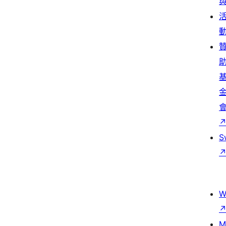
S
W
M