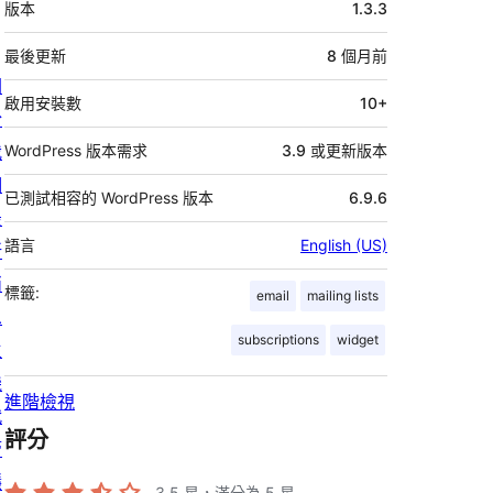
版本
1.3.3
繼
資
最後更新
8 個月
前
關
料
啟用安裝數
10+
於
我
WordPress 版本需求
3.9 或更新版本
們
已測試相容的 WordPress 版本
6.9.6
最
語言
English (US)
新
消
標籤:
email
mailing lists
息
subscriptions
widget
主
機
進階檢視
代
評分
管
隱
3.5
星，滿分為 5 星