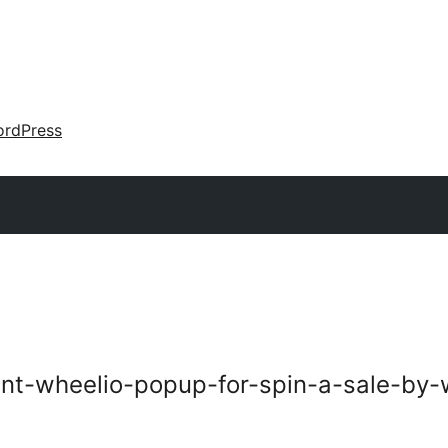
rdPress
ent-wheelio-popup-for-spin-a-sale-by-