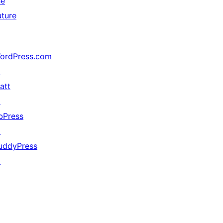
he
uture
ordPress.com
↗
att
↗
bPress
↗
uddyPress
↗