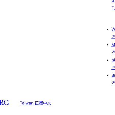
t
F
W
M
b
B
Taiwan 正體中文