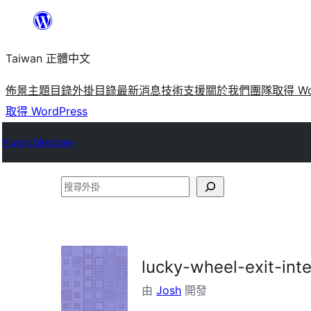
跳
至
Taiwan 正體中文
主
要
佈景主題目錄
外掛目錄
最新消息
技術支援
關於我們
團隊
取得 Wo
內
取得 WordPress
容
Plugin Directory
搜
尋
外
掛
lucky-wheel-exit-int
由
Josh
開發