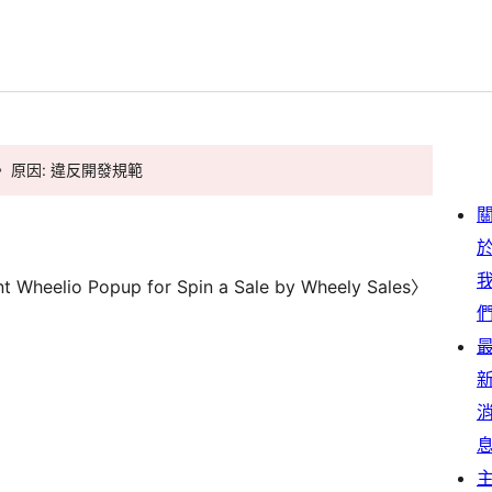
。 原因: 違反開發規範
elio Popup for Spin a Sale by Wheely Sales〉