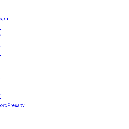
earn
技
術
支
援
開
發
者
資
源
ordPress.tv
↗