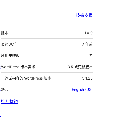
技術支援
中
版本
1.0.0
繼
資
最後更新
7 年
前
關
料
啟用安裝數
無
於
我
WordPress 版本需求
3.5 或更新版本
們
已測試相容的 WordPress 版本
5.1.23
最
語言
English (US)
新
消
進階檢視
息
主