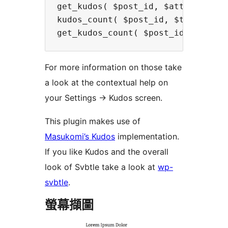
get_kudos( $post_id, $attr )

kudos_count( $post_id, $text, $hov
For more information on those take
a look at the contextual help on
your Settings -> Kudos screen.
This plugin makes use of
Masukomi’s Kudos
implementation.
If you like Kudos and the overall
look of Svbtle take a look at
wp-
svbtle
.
螢幕擷圖