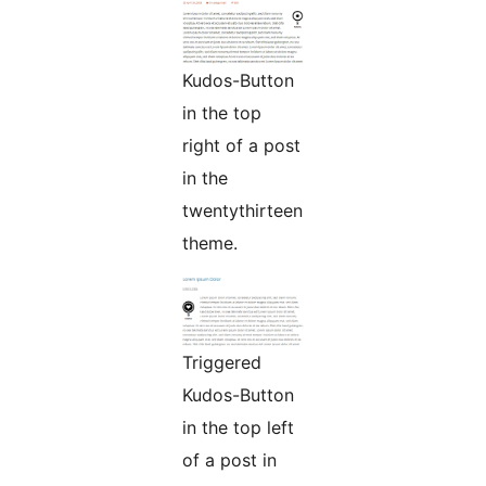
Kudos-Button
in the top
right of a post
in the
twentythirteen
theme.
Triggered
Kudos-Button
in the top left
of a post in