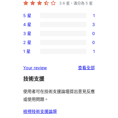
3.6
星，滿分為 5 星
5 星
1
1
4 星
3
個
3
3 星
0
5
個
0
2 星
0
星
4
個
0
使
1 星
1
星
3
個
1
用
使
星
2
個
者
使
用
Your review
查看全部
使
星
1
評
用
者
用
使
技術支援
星
論
者
評
者
用
使
評
論
使用者可在技術支援論壇提出意見反應
評
者
用
論
或使用問題。
論
評
者
論
評
檢視技術支援論壇