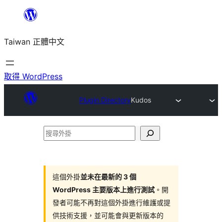
跳
至
Taiwan 正體中文
主
要
內
取得 WordPress
容
Plugin Directory
Kudos
搜
尋
外
掛
這個外掛
並未在最新的 3 個
WordPress 主要版本上進行測試
。開
發者可能不再對這個外掛進行維護或提
供技術支援，並可能會與更新版本的