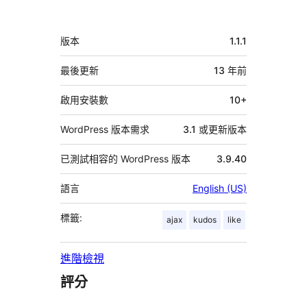
與
者
中
版本
1.1.1
繼
資
最後更新
13 年
前
料
啟用安裝數
10+
WordPress 版本需求
3.1 或更新版本
已測試相容的 WordPress 版本
3.9.40
語言
English (US)
標籤:
ajax
kudos
like
進階檢視
評分