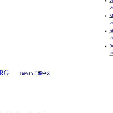
W
M
b
B
Taiwan 正體中文