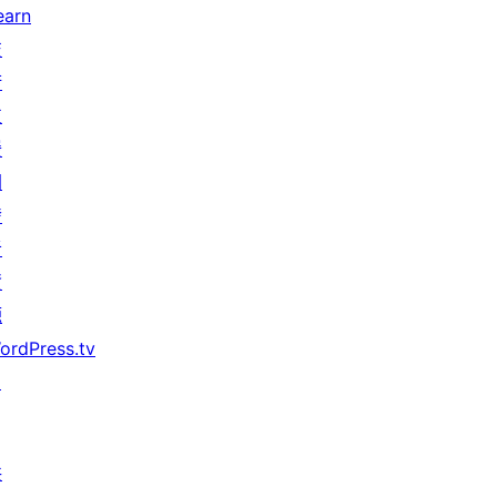
earn
技
術
支
援
開
發
者
資
源
ordPress.tv
↗
共