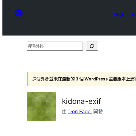
Plugin Dire
搜
尋
外
掛
這個外掛
並未在最新的 3 個 WordPress 主要版本上
kidona-exif
由
Don Fadel
開發