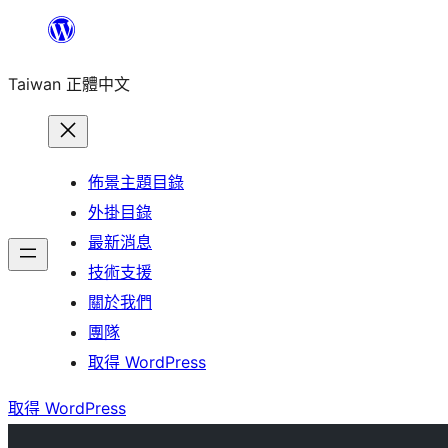
跳
至
Taiwan 正體中文
主
要
內
容
佈景主題目錄
外掛目錄
最新消息
技術支援
關於我們
團隊
取得 WordPress
取得 WordPress