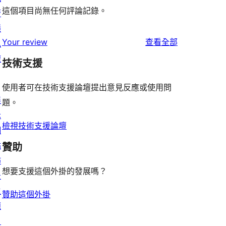
這個項目尚無任何評論記錄。
管
隱
使
Your review
查看全部
私
用
權
技術支援
者
評
使用者可在技術支援論壇提出意見反應或使用問
展
論
題。
示
檢視技術支援論壇
網
站
贊助
佈
想要支援這個外掛的發展嗎？
景
主
贊助這個外掛
題
目