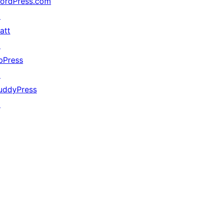
ordPress.com
↗
att
↗
bPress
↗
uddyPress
↗