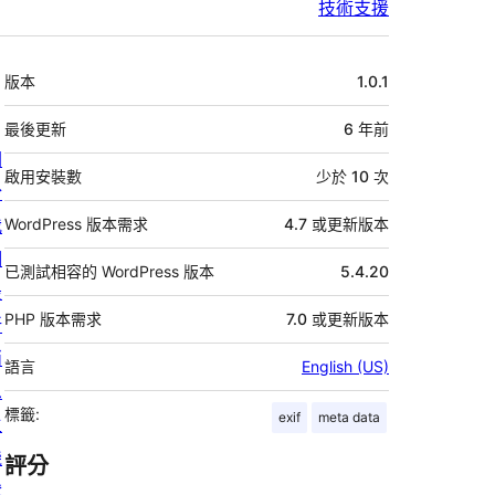
技術支援
中
版本
1.0.1
繼
資
最後更新
6 年
前
關
料
啟用安裝數
少於 10 次
於
我
WordPress 版本需求
4.7 或更新版本
們
已測試相容的 WordPress 版本
5.4.20
最
PHP 版本需求
7.0 或更新版本
新
消
語言
English (US)
息
標籤:
exif
meta data
主
機
評分
代