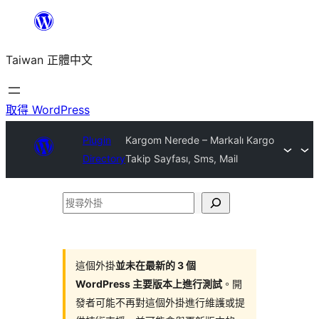
跳
至
Taiwan 正體中文
主
要
內
取得 WordPress
容
Plugin
Kargom Nerede – Markalı Kargo
Directory
Takip Sayfası, Sms, Mail
搜
尋
外
掛
這個外掛
並未在最新的 3 個
WordPress 主要版本上進行測試
。開
發者可能不再對這個外掛進行維護或提