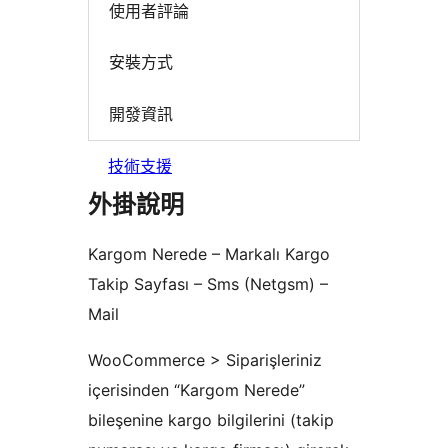
使用者評論
安裝方式
開發資訊
技術支援
外掛說明
Kargom Nerede – Markalı Kargo
Takip Sayfası – Sms (Netgsm) –
Mail
WooCommerce > Siparişleriniz
içerisinden “Kargom Nerede”
bileşenine kargo bilgilerini (takip