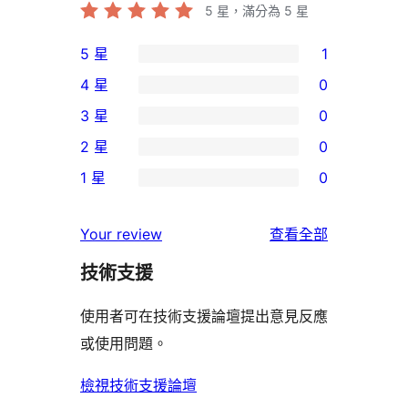
5
星，滿分為 5 星
5 星
1
1
4 星
0
個
0
3 星
0
5
個
0
2 星
0
星
4
個
0
使
1 星
0
星
3
個
0
用
使
星
2
個
者
使
用
Your review
查看全部
使
星
1
評
用
者
用
使
技術支援
星
論
者
評
者
用
使
評
論
使用者可在技術支援論壇提出意見反應
評
者
用
論
或使用問題。
論
評
者
論
評
檢視技術支援論壇