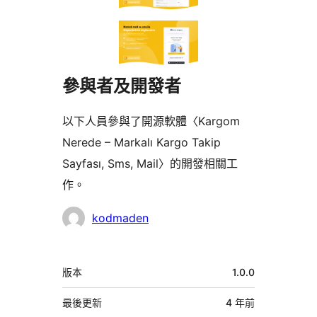
參與者及開發者
以下人員參與了開源軟體〈Kargom
Nerede – Markalı Kargo Takip
Sayfası, Sms, Mail〉的開發相關工
作。
參
kodmaden
與
者
中
版本
1.0.0
繼
資
最後更新
4 年
前