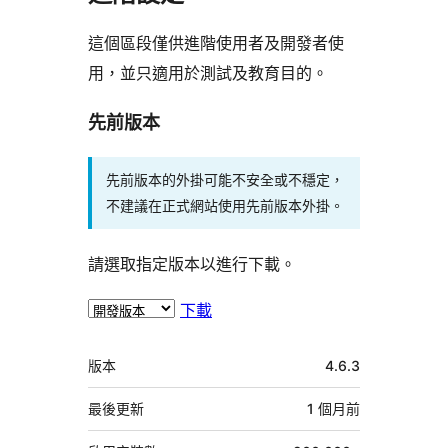
這個區段僅供進階使用者及開發者使
用，並只適用於測試及教育目的。
先前版本
先前版本的外掛可能不安全或不穩定，
不建議在正式網站使用先前版本外掛。
請選取指定版本以進行下載。
下載
中
版本
4.6.3
繼
資
最後更新
1 個月
前
料