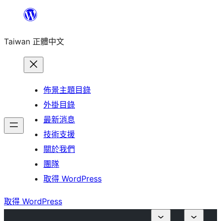
跳
至
Taiwan 正體中文
主
要
內
容
佈景主題目錄
外掛目錄
最新消息
技術支援
關於我們
團隊
取得 WordPress
取得 WordPress