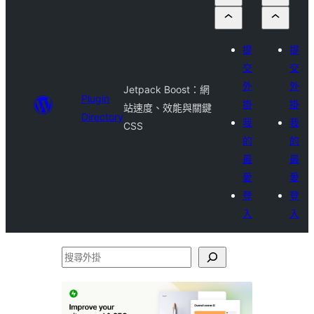
提
提
交
交
外
外
Jetpack Boost：網
Plugin
掛
掛
站速度、效能與關鍵
Directory
我
我
CSS
的
的
最
最
愛
愛
登
登
入
入
搜
尋
外