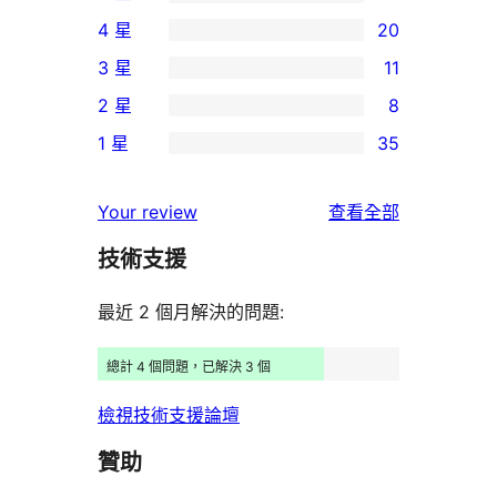
533
4 星
20
個
20
3 星
11
5
個
11
2 星
8
星
4
個
8
使
1 星
35
星
3
個
35
用
使
星
2
個
者
使
用
Your review
查看全部
使
星
1
評
用
者
用
使
技術支援
星
論
者
評
者
用
使
評
論
最近 2 個月解決的問題:
評
者
用
論
論
評
者
總計 4 個問題，已解決 3 個
論
評
檢視技術支援論壇
論
贊助