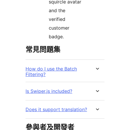
squircle avatar
and the
verified
customer
badge.
常見問題集
How do I use the Batch
Filtering?
Is Swiper.js included?
Does it support translation?
參與者及開發者