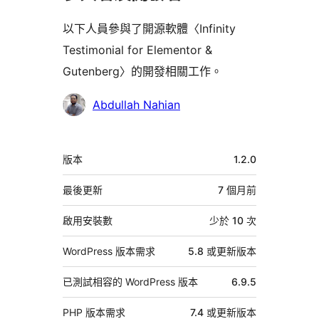
以下人員參與了開源軟體〈Infinity
Testimonial for Elementor &
Gutenberg〉的開發相關工作。
參
Abdullah Nahian
與
者
中
版本
1.2.0
繼
資
最後更新
7 個月
前
料
啟用安裝數
少於 10 次
WordPress 版本需求
5.8 或更新版本
已測試相容的 WordPress 版本
6.9.5
PHP 版本需求
7.4 或更新版本