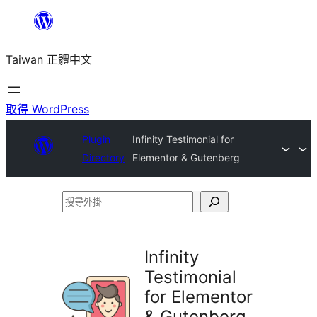
跳
至
Taiwan 正體中文
主
要
內
取得 WordPress
容
Plugin
Infinity Testimonial for
Directory
Elementor & Gutenberg
搜
尋
外
Infinity
掛
Testimonial
for Elementor
& Gutenberg