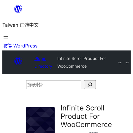
跳
至
Taiwan 正體中文
主
要
內
取得 WordPress
容
Plugin
Infinite Scroll Product For
Directory
WooCommerce
搜
尋
外
Infinite Scroll
掛
Product For
WooCommerce