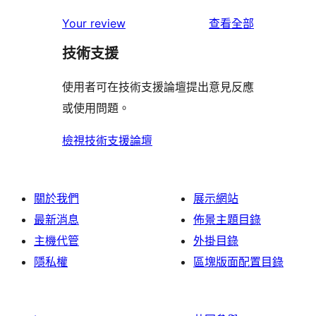
使
星
2
個
者
使
用
Your review
查看全部
使
星
1
評
用
者
用
使
技術支援
星
論
者
評
者
用
使
評
論
使用者可在技術支援論壇提出意見反應
評
者
用
論
或使用問題。
論
評
者
論
評
檢視技術支援論壇
論
關於我們
展示網站
最新消息
佈景主題目錄
主機代管
外掛目錄
隱私權
區塊版面配置目錄