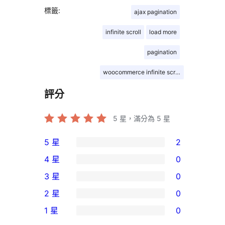
標籤:
ajax pagination
infinite scroll
load more
pagination
woocommerce infinite scroll
評分
5
星，滿分為 5 星
5 星
2
2
4 星
0
個
0
3 星
0
5
個
0
2 星
0
星
4
個
0
使
1 星
0
星
3
個
0
用