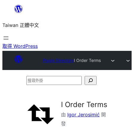
跳
至
Taiwan 正體中文
主
要
內
取得 WordPress
容
Plugin Directory
I Order Terms
搜
尋
外
I Order Terms
掛
由
Igor Jerosimić
開
發