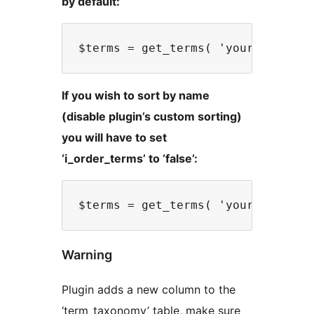
by default:
If you wish to sort by name
(disable plugin’s custom sorting)
you will have to set
‘i_order_terms’ to ‘false’:
Warning
Plugin adds a new column to the
‘term_taxonomy’ table, make sure