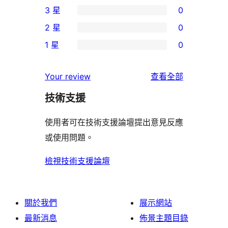
3 星
0
5
個
0
2 星
0
星
4
個
0
使
1 星
0
星
3
個
0
用
使
星
2
個
者
使
用
Your review
查看全部
使
星
1
評
用
者
用
使
技術支援
星
論
者
評
者
用
使
評
論
使用者可在技術支援論壇提出意見反應
評
者
用
論
或使用問題。
論
評
者
論
評
檢視技術支援論壇
論
關於我們
展示網站
最新消息
佈景主題目錄