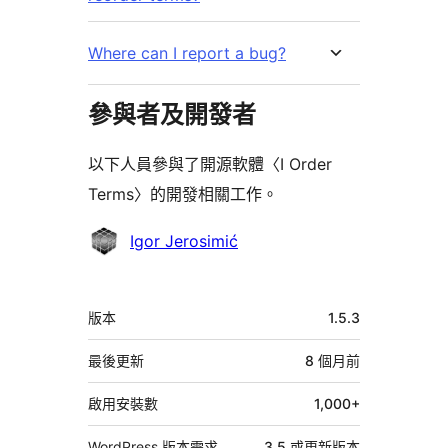
Where can I report a bug?
參與者及開發者
以下人員參與了開源軟體〈I Order
Terms〉的開發相關工作。
參
Igor Jerosimić
與
者
中
版本
1.5.3
繼
資
最後更新
8 個月
前
料
啟用安裝數
1,000+
WordPress 版本需求
3.5 或更新版本