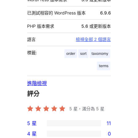
已測試相容的 WordPress 版本
6.9.6
PHP 版本需求
5.6 或更新版本
語言
檢視全部 2 個語言
標籤:
order
sort
taxonomy
terms
進階檢視
評分
5
星，滿分為 5 星
5 星
11
11
4 星
0
個
0