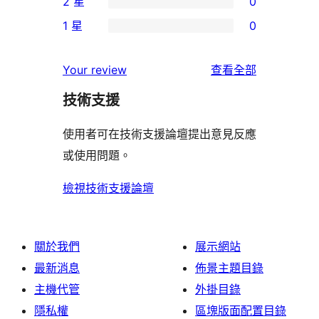
2 星
0
星
4
個
0
使
1 星
0
星
3
個
0
用
使
星
2
個
者
使
用
Your review
查看全部
使
星
1
評
用
者
用
使
技術支援
星
論
者
評
者
用
使
評
論
使用者可在技術支援論壇提出意見反應
評
者
用
論
或使用問題。
論
評
者
論
評
檢視技術支援論壇
論
關於我們
展示網站
最新消息
佈景主題目錄
主機代管
外掛目錄
隱私權
區塊版面配置目錄