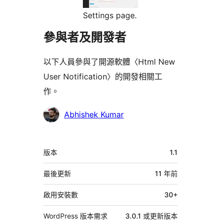
Settings page.
參與者及開發者
以下人員參與了開源軟體〈Html New
User Notification〉的開發相關工
作。
參
Abhishek Kumar
與
者
中
版本
1.1
繼
資
最後更新
11 年
前
料
啟用安裝數
30+
WordPress 版本需求
3.0.1 或更新版本