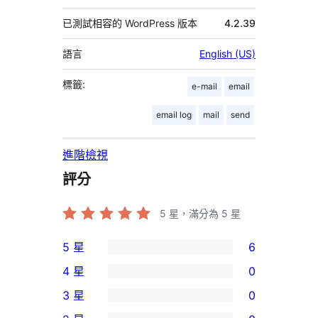
已測試相容的 WordPress 版本
4.2.39
語言
English (US)
標籤:
e-mail
email
email log
mail
send
進階檢視
評分
5
星，滿分為 5 星
5 星
6
6
4 星
0
個
0
3 星
0
5
個
0