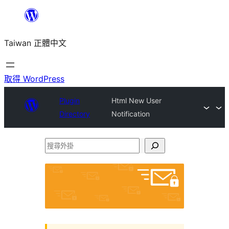
跳
至
Taiwan 正體中文
主
要
內
取得 WordPress
容
Plugin
Html New User
Directory
Notification
搜
尋
外
掛