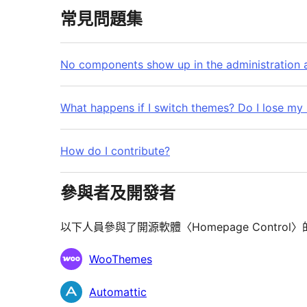
常見問題集
No components show up in the administration 
What happens if I switch themes? Do I lose my 
How do I contribute?
參與者及開發者
以下人員參與了開源軟體〈Homepage Contro
參
WooThemes
與
Automattic
者