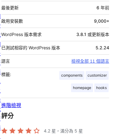
繼
資
最後更新
6 年
前
關
料
啟用安裝數
9,000+
於
我
WordPress 版本需求
3.8.1 或更新版本
們
已測試相容的 WordPress 版本
5.2.24
最
語言
檢視全部 11 個語言
新
消
標籤:
components
customizer
息
homepage
hooks
主
機
進階檢視
代
評分
管
隱
4.2
星，滿分為 5 星
私