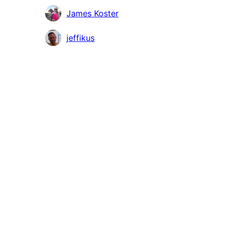
James Koster
jeffikus