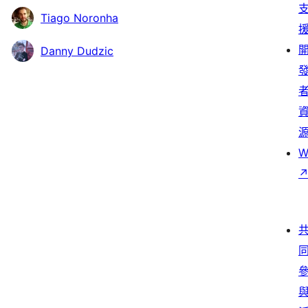
Tiago Noronha
Danny Dudzic
W