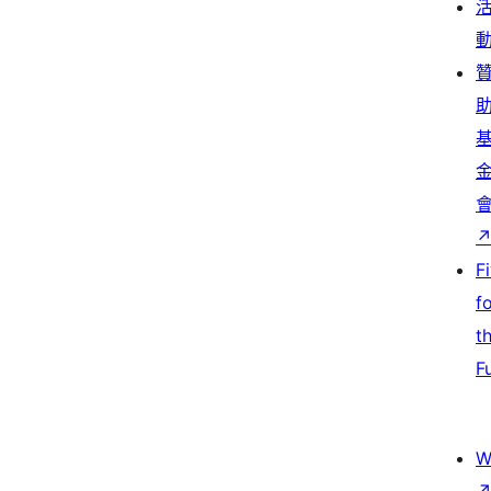
F
f
t
F
W