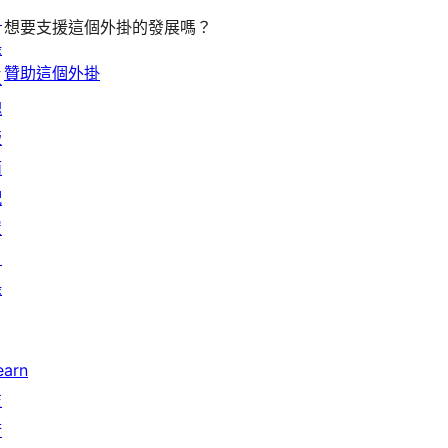
目
想要支援這個外掛的發展嗎？
錄
贊助這個外掛
區
塊
版
面
配
置
目
錄
earn
技
術