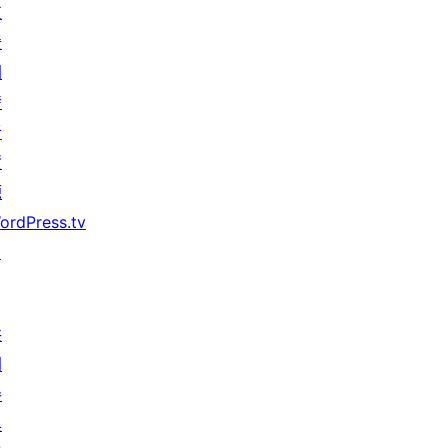
支
援
開
發
者
資
源
ordPress.tv
↗
共
同
參
與