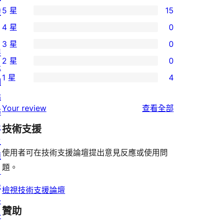
5 星
15
權
15
4 星
0
個
0
3 星
0
5
個
0
展
2 星
0
星
4
個
示
0
使
1 星
4
星
3
網
個
4
用
使
星
站
2
個
者
使
用
Your review
查看全部
使
佈
星
1
評
用
者
用
景
使
技術支援
星
論
者
評
者
主
用
使
評
論
使用者可在技術支援論壇提出意見反應或使用問
評
題
者
用
論
題。
論
目
評
者
錄
論
評
檢視技術支援論壇
外
論
贊助
掛