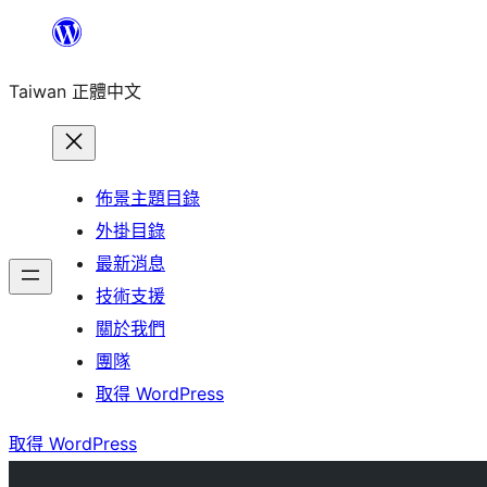
跳
至
Taiwan 正體中文
主
要
內
容
佈景主題目錄
外掛目錄
最新消息
技術支援
關於我們
團隊
取得 WordPress
取得 WordPress