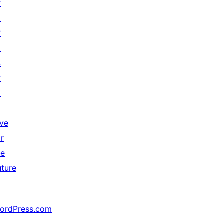
活
動
贊
助
基
金
會
↗
ive
or
he
uture
ordPress.com