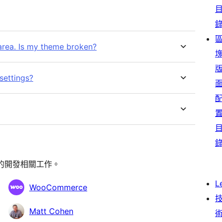
area. Is my theme broken?
settings?
l〉的開發相關工作。
L
WooCommerce
Matt Cohen