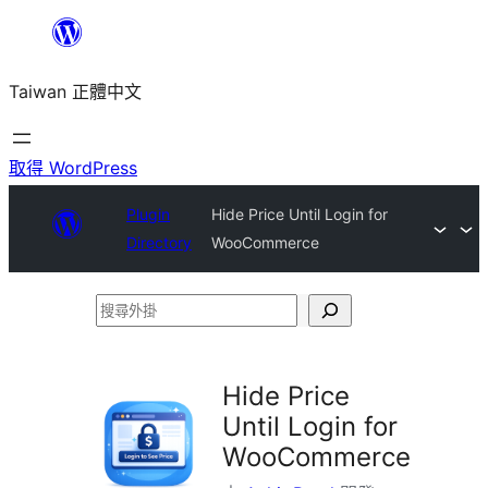
跳
至
Taiwan 正體中文
主
要
內
取得 WordPress
容
Plugin
Hide Price Until Login for
Directory
WooCommerce
搜
尋
外
Hide Price
掛
Until Login for
WooCommerce