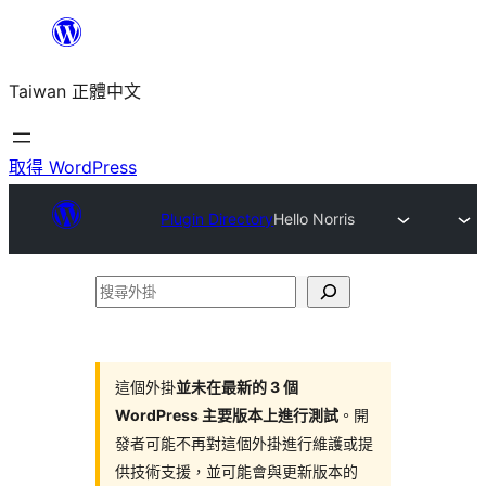
跳
至
Taiwan 正體中文
主
要
內
取得 WordPress
容
Plugin Directory
Hello Norris
搜
尋
外
掛
這個外掛
並未在最新的 3 個
WordPress 主要版本上進行測試
。開
發者可能不再對這個外掛進行維護或提
供技術支援，並可能會與更新版本的