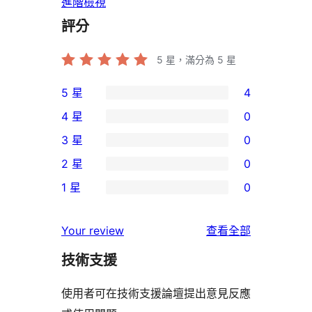
進階檢視
評分
5
星，滿分為 5 星
5 星
4
4
4 星
0
個
0
3 星
0
5
個
0
2 星
0
星
4
個
0
使
1 星
0
星
3
個
0
用
使
星
2
個
者
使
用
Your review
查看全部
使
星
1
評
用
者
用
使
技術支援
星
論
者
評
者
用
使
評
論
使用者可在技術支援論壇提出意見反應
評
者
用