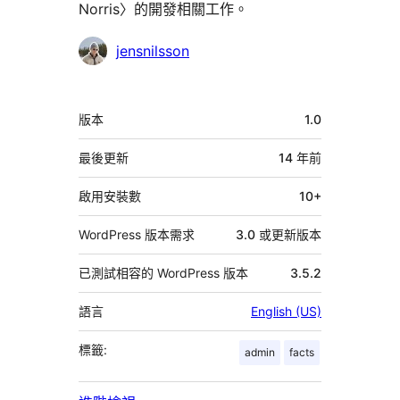
Norris〉的開發相關工作。
參
jensnilsson
與
者
中
版本
1.0
繼
資
最後更新
14 年
前
料
啟用安裝數
10+
WordPress 版本需求
3.0 或更新版本
已測試相容的 WordPress 版本
3.5.2
語言
English (US)
標籤:
admin
facts