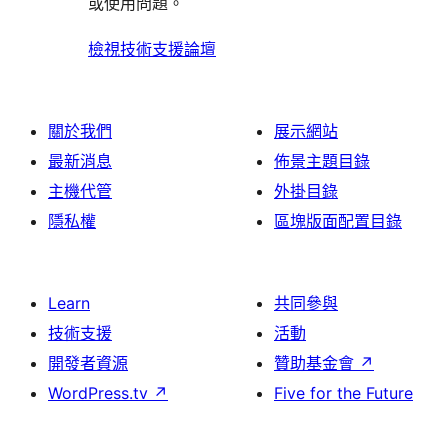
論
或使用問題。
論
評
者
論
評
檢視技術支援論壇
論
關於我們
展示網站
最新消息
佈景主題目錄
主機代管
外掛目錄
隱私權
區塊版面配置目錄
Learn
共同參與
技術支援
活動
開發者資源
贊助基金會
↗
WordPress.tv
↗
Five for the Future