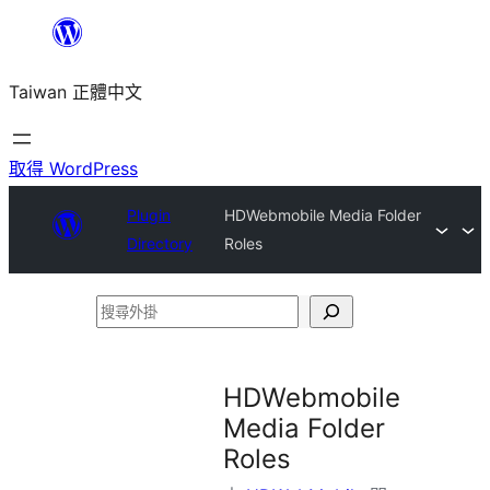
跳
至
Taiwan 正體中文
主
要
內
取得 WordPress
容
Plugin
HDWebmobile Media Folder
Directory
Roles
搜
尋
外
HDWebmobile
掛
Media Folder
Roles