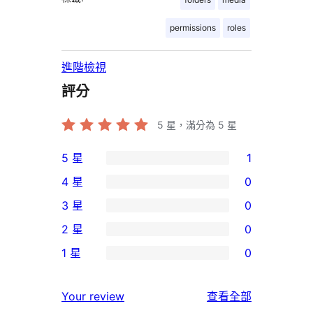
permissions
roles
進階檢視
評分
5
星，滿分為 5 星
5 星
1
1
4 星
0
個
0
3 星
0
5
個
0
2 星
0
星
4
個
0
使
1 星
0
星
3
個
0
用
使
星
2
個
者
使
用
Your review
查看全部
使
星
1