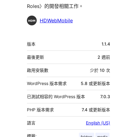
Roles〉的開發相關工作。
參
HDWebMobile
與
者
中
版本
1.1.4
繼
資
最後更新
2 週
前
料
啟用安裝數
少於 10 次
WordPress 版本需求
5.8 或更新版本
已測試相容的 WordPress 版本
7.0.3
PHP 版本需求
7.4 或更新版本
語言
English (US)
標籤:
folders
media