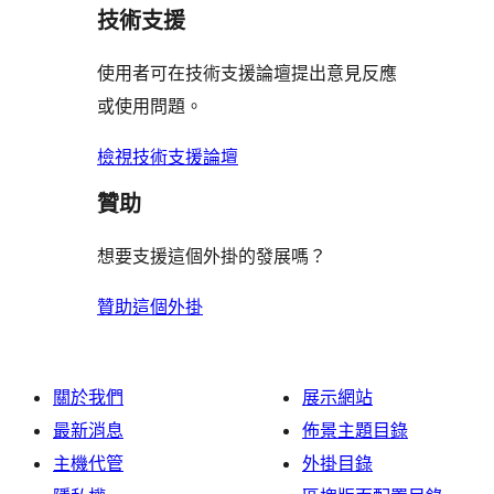
評
用
者
用
使
技術支援
星
論
者
評
者
用
使
評
論
使用者可在技術支援論壇提出意見反應
評
者
用
論
或使用問題。
論
評
者
論
評
檢視技術支援論壇
論
贊助
想要支援這個外掛的發展嗎？
贊助這個外掛
關於我們
展示網站
最新消息
佈景主題目錄
主機代管
外掛目錄