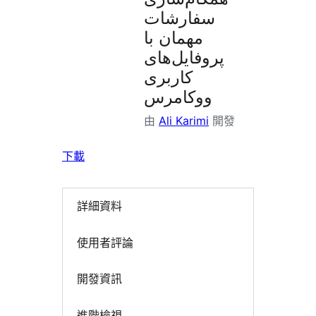
掛
سفارشات
مهمان با
پروفایل‌های
کاربری
ووکامرس
由
Ali Karimi
開發
下載
詳細資料
使用者評論
開發資訊
進階檢視