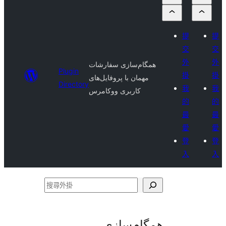
提
提
交
交
外
外
همگام‌سازی سفارشات
Plugin
掛
掛
مهمان با پروفایل‌های
Directory
我
我
کاربری ووکامرس
的
的
最
最
愛
愛
登
登
入
入
搜
尋
外
همگام‌سازی