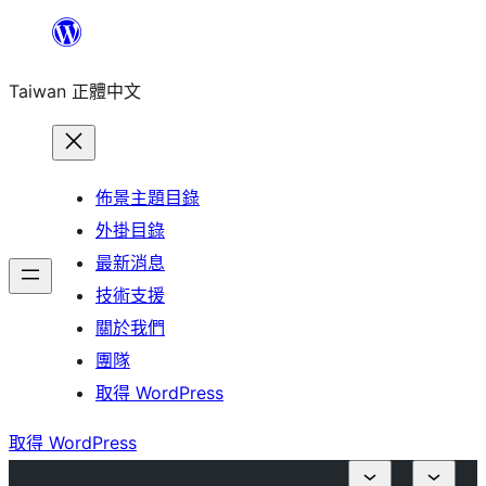
跳
至
Taiwan 正體中文
主
要
內
容
佈景主題目錄
外掛目錄
最新消息
技術支援
關於我們
團隊
取得 WordPress
取得 WordPress