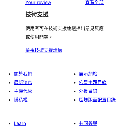
者
使
用
Your review
查看全部
使
星
1
評
用
者
用
使
技術支援
星
論
者
評
者
用
使
評
論
使用者可在技術支援論壇提出意見反應
評
者
用
論
或使用問題。
論
評
者
論
評
檢視技術支援論壇
論
關於我們
展示網站
最新消息
佈景主題目錄
主機代管
外掛目錄
隱私權
區塊版面配置目錄
Learn
共同參與