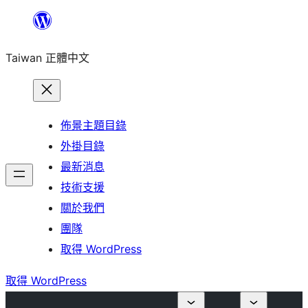
跳
至
Taiwan 正體中文
主
要
內
容
佈景主題目錄
外掛目錄
最新消息
技術支援
關於我們
團隊
取得 WordPress
取得 WordPress