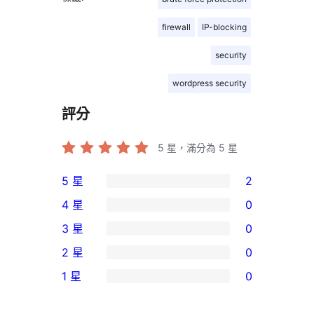
firewall
IP-blocking
security
wordpress security
評分
5
星，滿分為 5 星
5 星
2
2
4 星
0
個
0
3 星
0
5
個
0
2 星
0
星
4
個
0
使
1 星
0
星
3
個
0
用
使
星
2
個