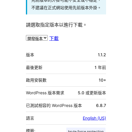
不建議在正式網站使用先前版本外掛。
請選取指定版本以進行下載。
下載
中
版本
1.1.2
繼
資
最後更新
1 年
前
料
啟用安裝數
10+
WordPress 版本需求
5.0 或更新版本
已測試相容的 WordPress 版本
6.8.7
語言
English (US)
標籤:
brute force protection