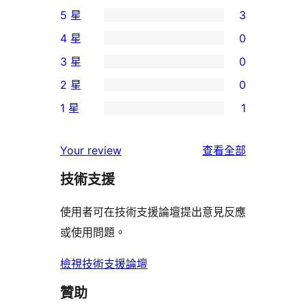
5 星
3
3
4 星
0
個
0
3 星
0
5
個
0
2 星
0
星
4
個
0
使
1 星
1
星
3
個
1
用
使
星
2
個
者
使
用
Your review
查看全部
使
星
1
評
用
者
用
使
技術支援
星
論
者
評
者
用
使
評
論
使用者可在技術支援論壇提出意見反應
評
者
用
論
或使用問題。
論
評
者
論
評
檢視技術支援論壇
論
贊助