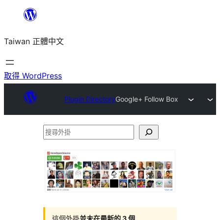
跳
至
Taiwan 正體中文
主
要
內
取得 WordPress
容
Plugin Directory
Google+ Follow Box
搜
尋
外
掛
這個外掛
並未在最新的 3 個