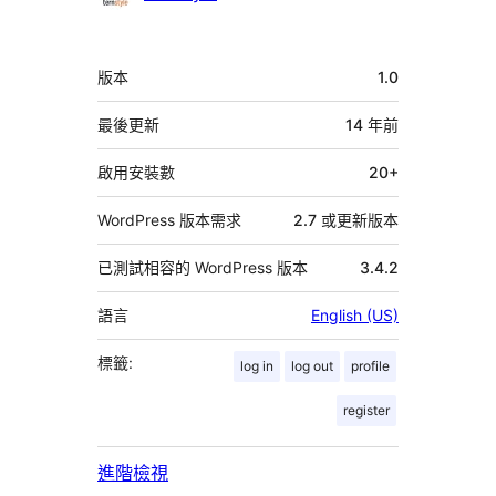
與
者
中
版本
1.0
繼
資
最後更新
14 年
前
料
啟用安裝數
20+
WordPress 版本需求
2.7 或更新版本
已測試相容的 WordPress 版本
3.4.2
語言
English (US)
標籤:
log in
log out
profile
register
進階檢視