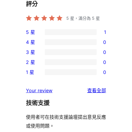
評分
5
星，滿分為 5 星
5 星
1
1
4 星
0
個
0
3 星
0
5
個
0
2 星
0
星
4
個
0
使
1 星
0
星
3
個
0
用
使
星
2
個
者
使
用
Your review
查看全部
使
星
1
評
用
者
用
使
技術支援
星
論
者
評
者
用
使
評
論
使用者可在技術支援論壇提出意見反應
評
者
用
論
或使用問題。
論
評
者