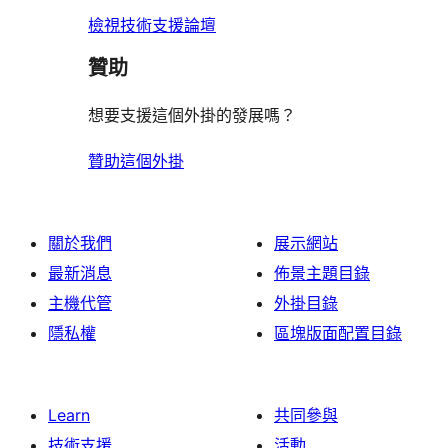
論
評
檢視技術支援論壇
論
贊助
想要支援這個外掛的發展嗎？
贊助這個外掛
關於我們
展示網站
最新消息
佈景主題目錄
主機代管
外掛目錄
隱私權
區塊版面配置目錄
Learn
共同參與
技術支援
活動