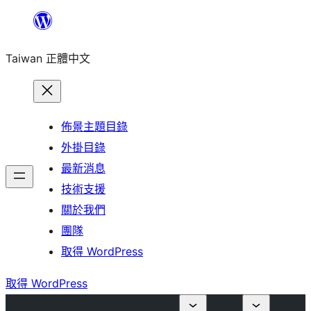
跳
至
Taiwan 正體中文
主
要
內
容
佈景主題目錄
外掛目錄
最新消息
技術支援
關於我們
團隊
取得 WordPress
取得 WordPress