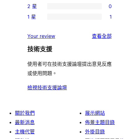
2 星
0
星
4
個
0
使
1 星
1
星
3
個
1
用
使
星
2
個
者
使
用
Your review
查看全部
使
星
1
評
用
者
用
使
技術支援
星
論
者
評
者
用
使
評
論
使用者可在技術支援論壇提出意見反應
評
者
用
論
或使用問題。
論
評
者
論
評
檢視技術支援論壇
論
關於我們
展示網站
最新消息
佈景主題目錄
主機代管
外掛目錄