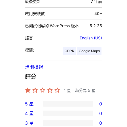
資
最後更新
7 年
前
料
啟用安裝數
40+
已測試相容的 WordPress 版本
5.2.25
語言
English (US)
標籤:
GDPR
Google Maps
進階檢視
評分
1
星，滿分為 5 星
5 星
0
0
4 星
0
個
0
3 星
0
5
個
0