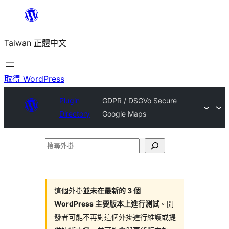
跳
至
Taiwan 正體中文
主
要
內
取得 WordPress
容
Plugin
GDPR / DSGVo Secure
Directory
Google Maps
搜
尋
外
掛
這個外掛
並未在最新的 3 個
WordPress 主要版本上進行測試
。開
發者可能不再對這個外掛進行維護或提