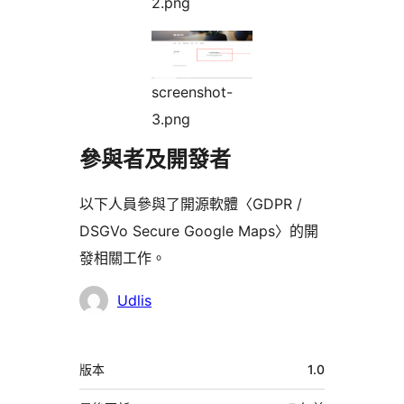
2.png
screenshot-
3.png
參與者及開發者
以下人員參與了開源軟體〈GDPR /
DSGVo Secure Google Maps〉的開
發相關工作。
參
Udlis
與
者
中
版本
1.0
繼