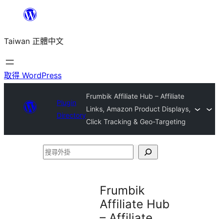
跳
至
Taiwan 正體中文
主
要
內
取得 WordPress
容
Frumbik Affiliate Hub – Affiliate
Plugin
Links, Amazon Product Displays,
Directory
Click Tracking & Geo-Targeting
搜
尋
外
Frumbik
掛
Affiliate Hub
– Affiliate