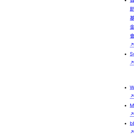
S
W
M
b