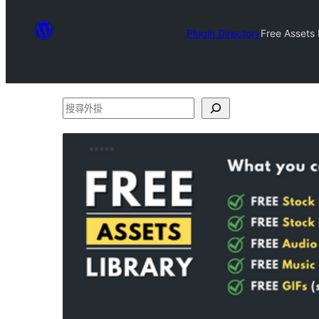
Plugin Directory
Free Assets
搜
尋
外
掛