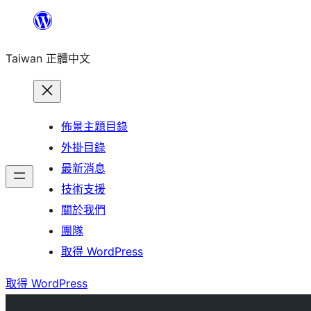
跳
至
Taiwan 正體中文
主
要
內
容
佈景主題目錄
外掛目錄
最新消息
技術支援
關於我們
團隊
取得 WordPress
取得 WordPress