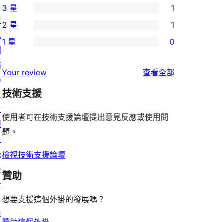
3 星
1
5
個
1
展
2 星
1
星
4
個
1
示
使
1 星
0
星
3
個
0
網
用
使
星
2
個
站
者
使
用
Your review
查看全部
使
星
1
佈
評
用
者
用
使
技術支援
星
景
論
者
評
者
用
使
主
評
論
使用者可在技術支援論壇提出意見反應或使用問
評
者
用
題
論
題。
論
評
者
目
論
評
錄
檢視技術支援論壇
論
外
贊助
掛
目
想要支援這個外掛的發展嗎？
錄