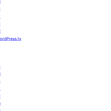
開
發
者
資
源
ordPress.tv
↗
共
同
參
與
活
動