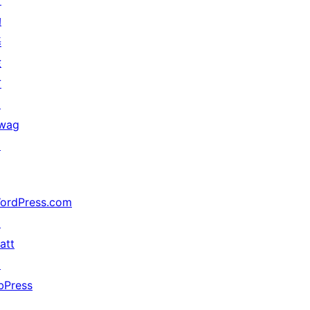
贊
助
基
金
會
↗
wag
↗
ordPress.com
↗
att
↗
bPress
↗