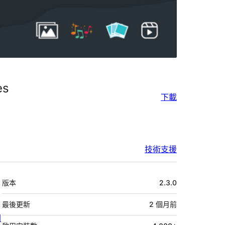
es
下載
技術支援
中
版本
2.3.0
繼
資
最後更新
2 個月
前
關
料