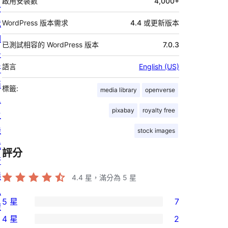
啟用安裝數
4,000+
於
我
WordPress 版本需求
4.4 或更新版本
們
已測試相容的 WordPress 版本
7.0.3
最
語言
English (US)
新
消
標籤:
media library
openverse
息
pixabay
royalty free
主
機
stock images
代
評分
管
隱
4.4
星，滿分為 5 星
私
5 星
7
權
7
4 星
2
個
2