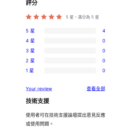
評分
5
星，滿分為 5 星
5 星
4
4
4 星
0
個
0
3 星
0
5
個
0
2 星
0
星
4
個
0
使
1 星
0
星
3
個
0
用
使
星
2
個
者
使
用
Your review
查看全部
使
星
1
評
用
者
用
使
技術支援
星
論
者
評
者
用
使
評
論
使用者可在技術支援論壇提出意見反應
評
者
用
論
或使用問題。
論
評
者