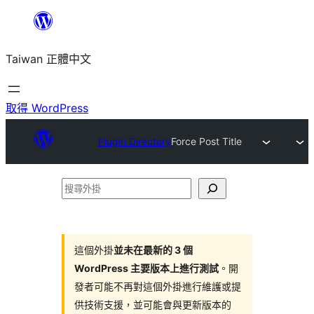
跳
至
Taiwan 正體中文
主
要
內
取得 WordPress
容
Plugin Directory
Force Post Title
搜
尋
外
掛
這個外掛
並未在最新的 3 個
WordPress 主要版本上進行測試
。開
發者可能不再對這個外掛進行維護或提
供技術支援，並可能會與更新版本的