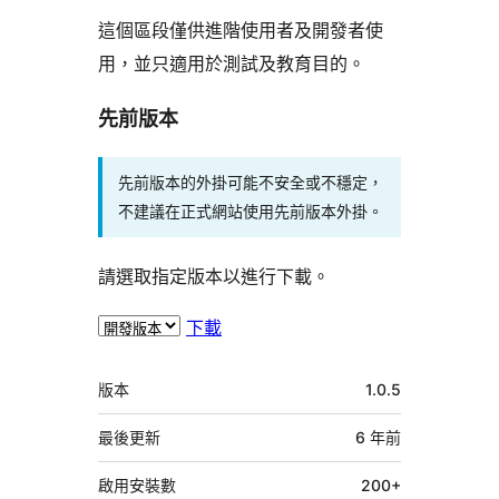
這個區段僅供進階使用者及開發者使
用，並只適用於測試及教育目的。
先前版本
先前版本的外掛可能不安全或不穩定，
不建議在正式網站使用先前版本外掛。
請選取指定版本以進行下載。
下載
中
版本
1.0.5
繼
資
最後更新
6 年
前
料
啟用安裝數
200+