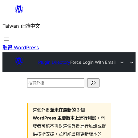
跳
至
Taiwan 正體中文
主
要
內
取得 WordPress
容
Plugin Directory
Force Login With Email
搜
尋
外
掛
這個外掛
並未在最新的 3 個
WordPress 主要版本上進行測試
。開
發者可能不再對這個外掛進行維護或提
供技術支援，並可能會與更新版本的