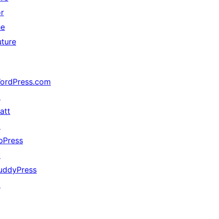
or
he
uture
ordPress.com
↗
att
↗
bPress
↗
uddyPress
↗