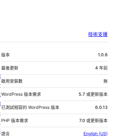
技術支援
中
版本
1.0.6
繼
資
最後更新
4 年
前
關
料
啟用安裝數
無
於
我
WordPress 版本需求
5.7 或更新版本
們
已測試相容的 WordPress 版本
6.0.13
最
PHP 版本需求
7.0 或更新版本
新
消
語言
English (US)