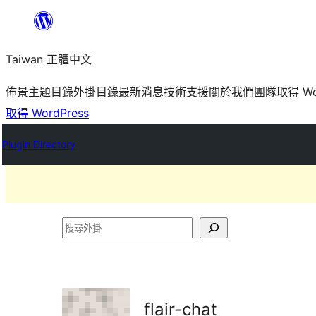
跳
至
Taiwan 正體中文
主
要
佈景主題目錄
外掛目錄
最新消息
技術支援
關於我們
團隊
取得 Wo
內
取得 WordPress
容
Plugin Directory
搜
尋
外
掛
flair-chat