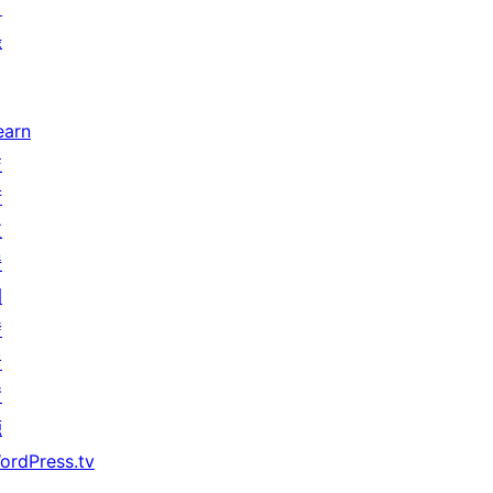
目
錄
earn
技
術
支
援
開
發
者
資
源
ordPress.tv