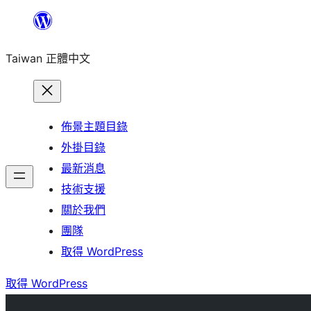
跳
至
Taiwan 正體中文
主
要
內
容
佈景主題目錄
外掛目錄
最新消息
技術支援
關於我們
團隊
取得 WordPress
取得 WordPress