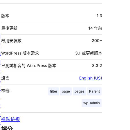
中
版本
1.3
繼
資
最後更新
14 年
前
關
料
啟用安裝數
200+
於
我
WordPress 版本需求
3.1 或更新版本
們
已測試相容的 WordPress 版本
3.3.2
最
語言
English (US)
新
消
標籤:
filter
page
pages
Parent
息
wp-admin
主
機
進階檢視
代
評分