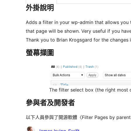
外掛說明
Adds a filter in your wp-admin that allows you 
that page will be shown. Very useful if you have
Thank you to Brian Krogsgard for the changes i
螢幕擷圖
The filter select box (the right most
參與者及開發者
以下人員參與了開源軟體〈Filter Pages by pare
參
James Irving-Swift