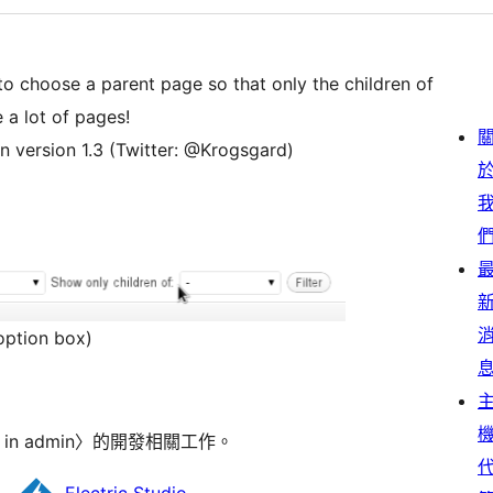
to choose a parent page so that only the children of
 a lot of pages!
n version 1.3 (Twitter: @Krogsgard)
 option box)
nt in admin〉的開發相關工作。
Electric Studio