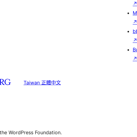
M
b
B
Taiwan 正體中文
 the WordPress Foundation.