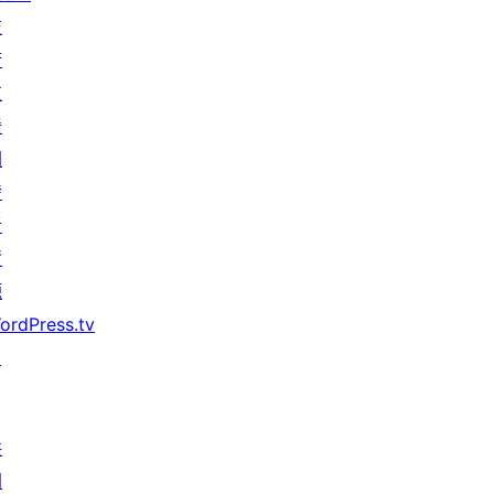
技
術
支
援
開
發
者
資
源
ordPress.tv
↗
共
同