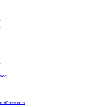
參
與
活
動
贊
助
基
金
會
↗
wag
↗
ordPress.com