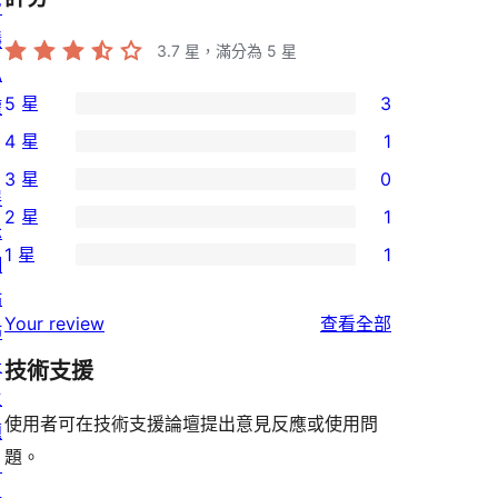
管
隱
3.7
星，滿分為 5 星
私
5 星
3
權
3
4 星
1
個
1
3 星
0
5
個
0
展
2 星
1
星
4
個
示
1
使
1 星
1
星
3
網
個
1
用
使
星
站
2
個
者
使
用
Your review
查看全部
使
佈
星
1
評
用
者
用
景
使
技術支援
星
論
者
評
者
主
用
使
評
論
使用者可在技術支援論壇提出意見反應或使用問
評
題
者
用
論
題。
論
目
評
者