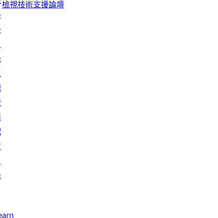
錄
論
評
檢視技術支援論壇
外
論
掛
目
錄
區
塊
版
面
配
置
目
錄
earn