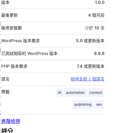
版本
1.0.0
繼
資
最後更新
4 個月
前
關
料
啟用安裝數
少於 10 次
於
我
WordPress 版本需求
5.0 或更新版本
們
已測試相容的 WordPress 版本
6.9.6
最
PHP 版本需求
7.4 或更新版本
新
消
語言
檢視全部 2 個語言
息
標籤:
AI
automation
content
主
機
publishing
seo
代
管
進階檢視
隱
評分