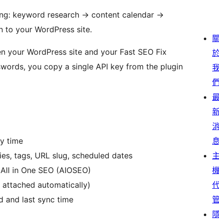
ing: keyword research
→
content calendar
→
 to your WordPress site.
en your WordPress site and your Fast SEO Fix
swords, you copy a single API key from the plugin
y time
ories, tags, URL slug, scheduled dates
All in One SEO (AIOSEO)
attached automatically)
 and last sync time