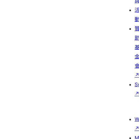
S
W
M