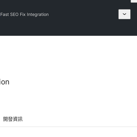
y
Fast SEO Fix Integration
ion
開發資訊