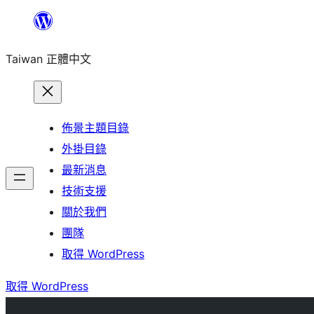
跳
至
Taiwan 正體中文
主
要
內
容
佈景主題目錄
外掛目錄
最新消息
技術支援
關於我們
團隊
取得 WordPress
取得 WordPress