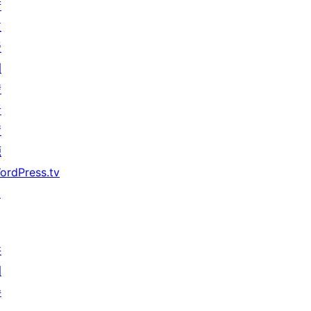
術
支
援
開
發
者
資
源
ordPress.tv
↗
共
同
參