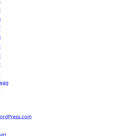
與
活
動
贊
助
基
金
會
↗
wag
↗
ordPress.com
↗
att