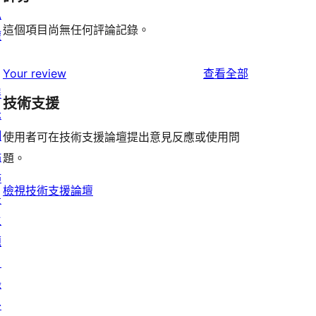
私
這個項目尚無任何評論記錄。
權
使
Your review
查看全部
展
用
技術支援
示
者
網
評
使用者可在技術支援論壇提出意見反應或使用問
站
論
題。
佈
檢視技術支援論壇
景
主
題
目
錄
外