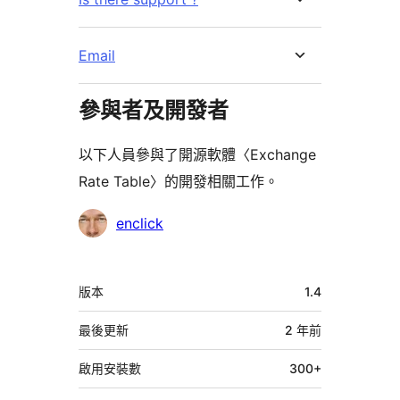
Email
參與者及開發者
以下人員參與了開源軟體〈Exchange
Rate Table〉的開發相關工作。
參
enclick
與
者
中
版本
1.4
繼
資
最後更新
2 年
前
料
啟用安裝數
300+