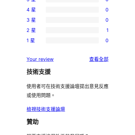
0
4 星
0
個
0
3 星
0
5
個
0
2 星
1
星
4
個
1
使
1 星
0
星
3
個
0
用
使
星
2
個
者
使
用
Your review
查看全部
使
星
1
評
用
者
用
使
技術支援
星
論
者
評
者
用
使
評
論
使用者可在技術支援論壇提出意見反應
評
者
用
論
或使用問題。
論
評
者
論
評
檢視技術支援論壇
論
贊助