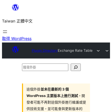
跳
至
Taiwan 正體中文
主
要
內
取得 WordPress
容
Plugin Directory
Exchange Rate Table
搜
尋
外
掛
這個外掛
並未在最新的 3 個
WordPress 主要版本上進行測試
。開
發者可能不再對這個外掛進行維護或提
供技術支援，並可能會與更新版本的