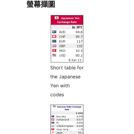
螢幕擷圖
Short table for
the Japanese
Yen with
codes