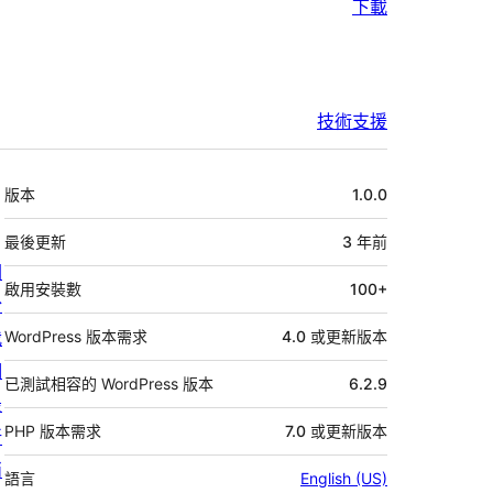
下載
技術支援
中
版本
1.0.0
繼
資
最後更新
3 年
前
關
料
啟用安裝數
100+
於
我
WordPress 版本需求
4.0 或更新版本
們
已測試相容的 WordPress 版本
6.2.9
最
PHP 版本需求
7.0 或更新版本
新
消
語言
English (US)