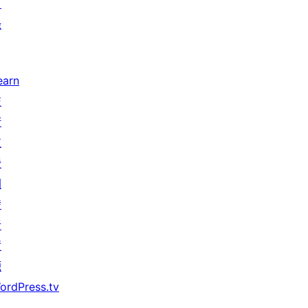
目
錄
earn
技
術
支
援
開
發
者
資
源
ordPress.tv
↗