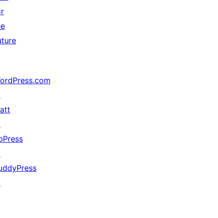
or
he
uture
ordPress.com
↗
att
↗
bPress
↗
uddyPress
↗