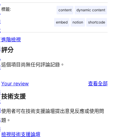
息
標籤:
content
dynamic content
主
機
embed
notion
shortcode
代
管
進階檢視
隱
評分
私
這個項目尚無任何評論記錄。
權
使
Your review
查看全部
展
用
技術支援
示
者
網
評
使用者可在技術支援論壇提出意見反應或使用問
站
論
題。
佈
檢視技術支援論壇