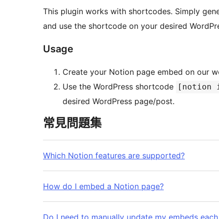
This plugin works with shortcodes. Simply ge
and use the shortcode on your desired WordPr
Usage
Create your Notion page embed on our 
Use the WordPress shortcode
[notion 
desired WordPress page/post.
常見問題集
Which Notion features are supported?
How do I embed a Notion page?
Do I need to manually update my embeds each