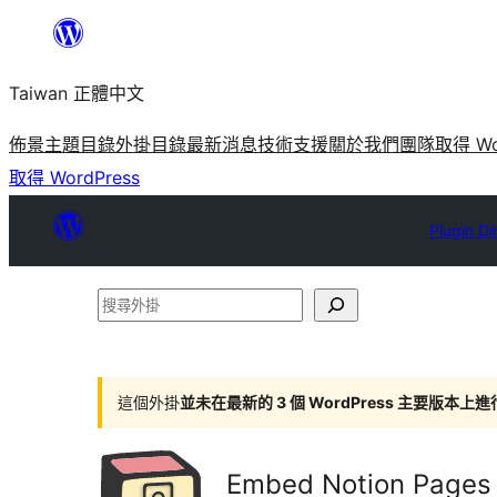
跳
至
Taiwan 正體中文
主
要
佈景主題目錄
外掛目錄
最新消息
技術支援
關於我們
團隊
取得 Wo
內
取得 WordPress
容
Plugin Di
搜
尋
外
掛
這個外掛
並未在最新的 3 個 WordPress 主要版本上
Embed Notion Pages