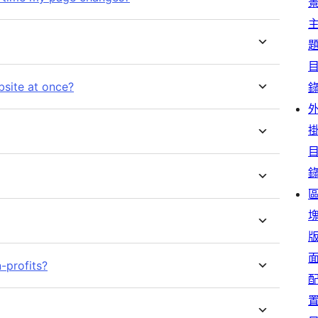
site at once?
n-profits?