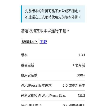
先前版本的外掛可能不安全或不穩定，
不建議在正式網站使用先前版本外掛。
請選取指定版本以進行下載。
下載
中
版本
1.3.1
繼
資
最後更新
1 個月
前
料
啟用安裝數
600+
WordPress 版本需求
6.0 或更新版本
已測試相容的 WordPress 版本
7.0.3
PHP 版本需求
7.4 或更新版本