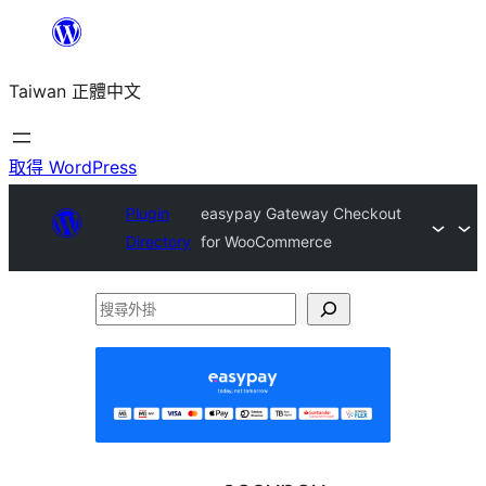
跳
至
Taiwan 正體中文
主
要
內
取得 WordPress
容
Plugin
easypay Gateway Checkout
Directory
for WooCommerce
搜
尋
外
掛