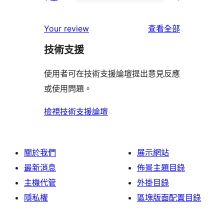
3
個
1
用
使
星
2
個
者
使
用
Your review
查看全部
使
星
1
評
用
者
用
使
技術支援
星
論
者
評
者
用
使
評
論
使用者可在技術支援論壇提出意見反應
評
者
用
論
或使用問題。
論
評
者
論
評
檢視技術支援論壇
論
關於我們
展示網站
最新消息
佈景主題目錄
主機代管
外掛目錄
隱私權
區塊版面配置目錄