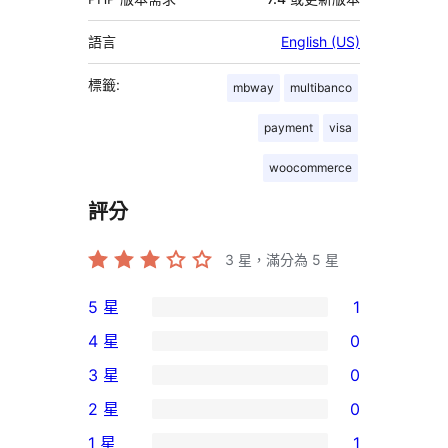
語言
English (US)
標籤:
mbway
multibanco
payment
visa
woocommerce
評分
3
星，滿分為 5 星
5 星
1
1
4 星
0
個
0
3 星
0
5
個
0
2 星
0
星
4
個
0
使
1 星
1
星