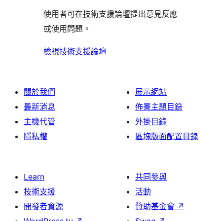
者
用
使
評
論
使用者可在技術支援論壇提出意見反應
評
者
用
論
或使用問題。
論
評
者
論
評
檢視技術支援論壇
論
關於我們
展示網站
最新消息
佈景主題目錄
主機代管
外掛目錄
隱私權
區塊版面配置目錄
Learn
共同參與
技術支援
活動
開發者資源
贊助基金會
↗