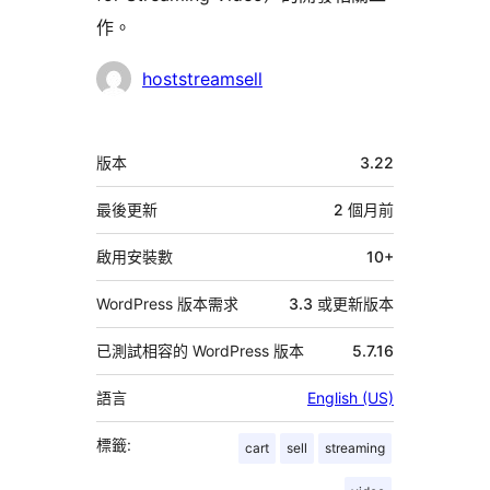
作。
參
hoststreamsell
與
者
中
版本
3.22
繼
資
最後更新
2 個月
前
料
啟用安裝數
10+
WordPress 版本需求
3.3 或更新版本
已測試相容的 WordPress 版本
5.7.16
語言
English (US)
標籤:
cart
sell
streaming