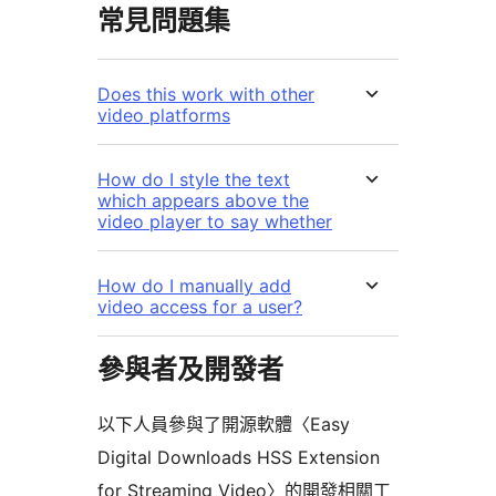
常見問題集
Does this work with other
video platforms
How do I style the text
which appears above the
video player to say whether
How do I manually add
video access for a user?
參與者及開發者
以下人員參與了開源軟體〈Easy
Digital Downloads HSS Extension
for Streaming Video〉的開發相關工