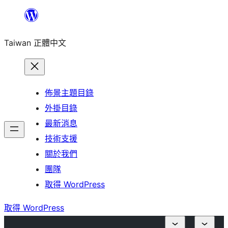
跳
至
Taiwan 正體中文
主
要
內
容
佈景主題目錄
外掛目錄
最新消息
技術支援
關於我們
團隊
取得 WordPress
取得 WordPress