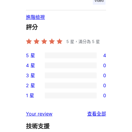
video
進階檢視
評分
5
星，滿分為 5 星
5 星
4
4
4 星
0
個
0
3 星
0
5
個
0
2 星
0
星
4
個
0
使
1 星
0
星
3
個
0
用
使
星
2
個
者
使
用
Your review
查看全部
使
星
1
評
用
者
用
使
技術支援
星
論
者
評