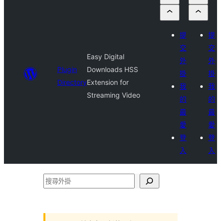
提
提
交
交
Easy Digital
外
外
Plugin
Downloads HSS
掛
掛
Directory
Extension for
我
我
Streaming Video
的
的
最
最
愛
愛
登
登
入
入
搜
尋
外