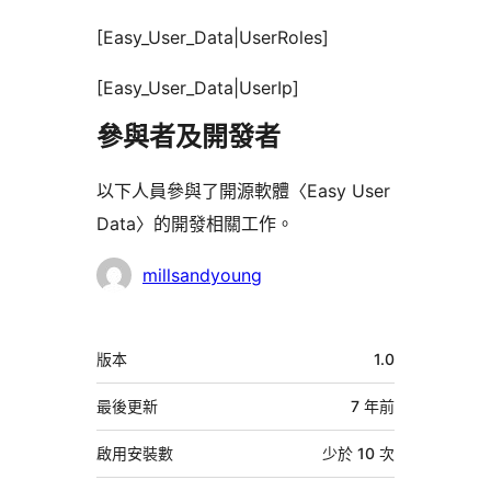
[Easy_User_Data|UserRoles]
[Easy_User_Data|UserIp]
參與者及開發者
以下人員參與了開源軟體〈Easy User
Data〉的開發相關工作。
參
millsandyoung
與
者
中
版本
1.0
繼
資
最後更新
7 年
前
料
啟用安裝數
少於 10 次