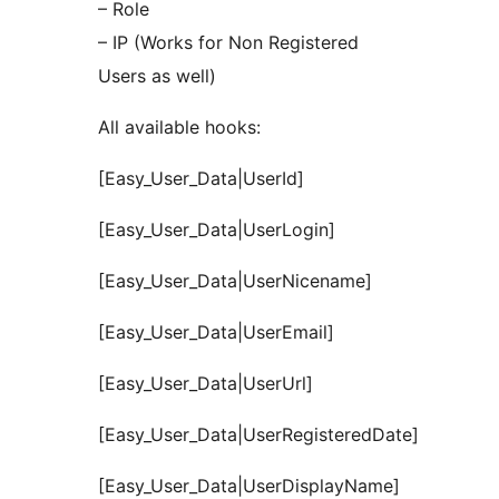
– Role
– IP (Works for Non Registered
Users as well)
All available hooks:
[Easy_User_Data|UserId]
[Easy_User_Data|UserLogin]
[Easy_User_Data|UserNicename]
[Easy_User_Data|UserEmail]
[Easy_User_Data|UserUrl]
[Easy_User_Data|UserRegisteredDate]
[Easy_User_Data|UserDisplayName]