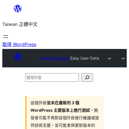
跳
至
Taiwan 正體中文
主
要
內
取得 WordPress
容
Plugin Directory
Easy User Data
搜
尋
外
掛
這個外掛
並未在最新的 3 個
WordPress 主要版本上進行測試
。開
發者可能不再對這個外掛進行維護或提
供技術支援，並可能會與更新版本的