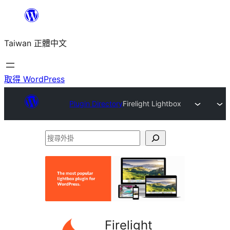
跳
至
Taiwan 正體中文
主
要
內
取得 WordPress
容
Plugin Directory
Firelight Lightbox
搜
尋
外
掛
Firelight