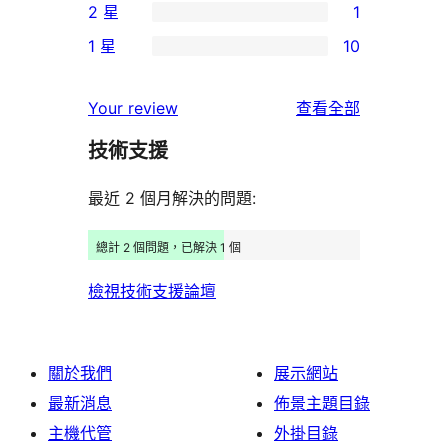
2 星
1
星
4
個
1
使
1 星
10
星
3
個
10
用
使
星
2
個
者
使
用
Your review
查看全部
使
星
1
評
用
者
用
使
技術支援
星
論
者
評
者
用
使
評
論
最近 2 個月解決的問題:
評
者
用
論
論
評
者
總計 2 個問題，已解決 1 個
論
評
檢視技術支援論壇
論
關於我們
展示網站
最新消息
佈景主題目錄
主機代管
外掛目錄