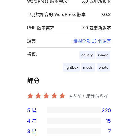
WordPress 版本需求
5.0 或更新版本
已測試相容的 WordPress 版本
7.0.2
PHP 版本需求
7.0 或更新版本
語言
檢視全部 15 個語言
標籤:
gallery
image
lightbox
modal
photo
評分
4.8
星，滿分為 5 星
5 星
320
320
4 星
15
個
15
3 星
7
5
個
7