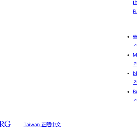
t
F
W
M
b
B
Taiwan 正體中文