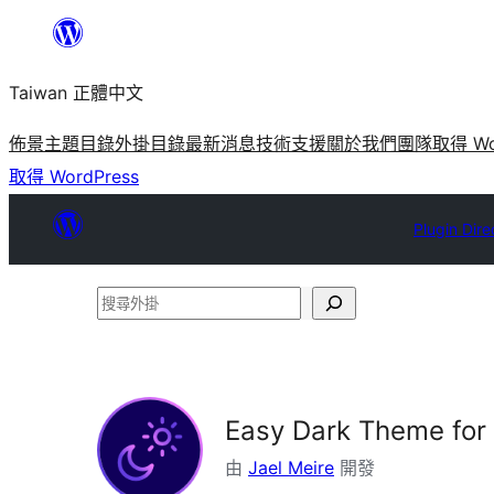
跳
至
Taiwan 正體中文
主
要
佈景主題目錄
外掛目錄
最新消息
技術支援
關於我們
團隊
取得 Wo
內
取得 WordPress
容
Plugin Dire
搜
尋
外
掛
Easy Dark Theme for 
由
Jael Meire
開發