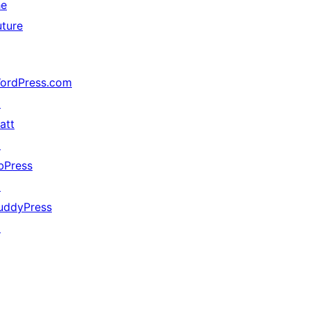
he
uture
ordPress.com
↗
att
↗
bPress
↗
uddyPress
↗