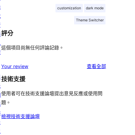
機
customization
dark mode
代
Theme Switcher
管
評分
隱
私
這個項目尚無任何評論記錄。
權
使
Your review
查看全部
用
展
技術支援
者
示
評
使用者可在技術支援論壇提出意見反應或使用問
網
論
題。
站
佈
檢視技術支援論壇
景
主