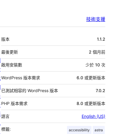
技術支援
中
版本
1.1.2
繼
資
最後更新
2 個月
前
關
料
啟用安裝數
少於 10 次
於
我
WordPress 版本需求
6.0 或更新版本
們
已測試相容的 WordPress 版本
7.0.2
最
PHP 版本需求
8.0 或更新版本
新
消
語言
English (US)
息
標籤:
accessibility
astra
主