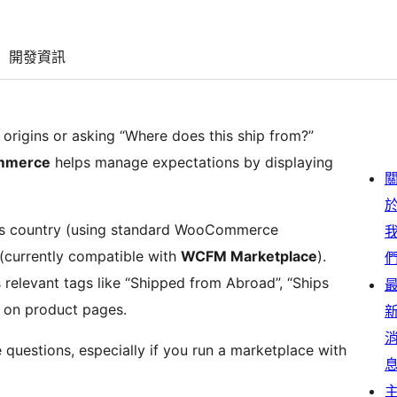
開發資訊
 origins or asking “Where does this ship from?”
ommerce
helps manage expectations by displaying
er’s country (using standard WooCommerce
 (currently compatible with
WCFM Marketplace
).
s relevant tags like “Shipped from Abroad”, “Ships
y on product pages.
uestions, especially if you run a marketplace with