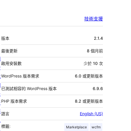
技術支援
中
版本
2.1.4
繼
資
最後更新
8 個月
前
關
料
啟用安裝數
少於 10 次
於
我
WordPress 版本需求
6.0 或更新版本
們
已測試相容的 WordPress 版本
6.9.6
最
PHP 版本需求
8.2 或更新版本
新
消
語言
English (US)
息
標籤:
Marketplace
wcfm
主