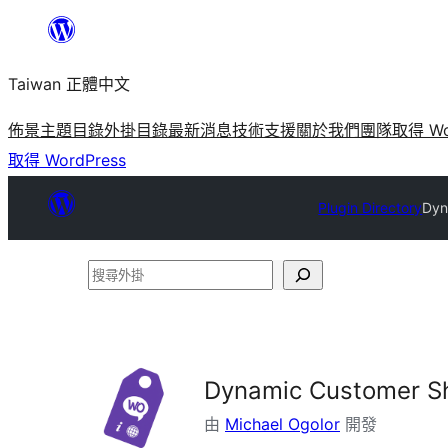
跳
至
Taiwan 正體中文
主
要
佈景主題目錄
外掛目錄
最新消息
技術支援
關於我們
團隊
取得 Wo
內
取得 WordPress
容
Plugin Directory
Dyn
搜
尋
外
掛
Dynamic Customer S
由
Michael Ogolor
開發