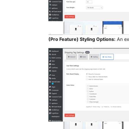
(Pro Feature) Styling Options:
An exa