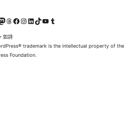
的 Mastodon 帳號
造訪我們的 Threads 帳號
造訪我們的 Facebook 粉絲專頁
Visit our Instagram account
Visit our LinkedIn account
造訪我們的 TikTok 帳號
Visit our YouTube channel
造訪我們的 Tumblr 帳號
，如詩
rdPress® trademark is the intellectual property of the
ess Foundation.