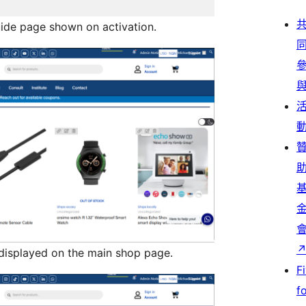
ide page shown on activation.
displayed on the main shop page.
F
f