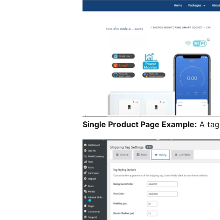
Single Product Page Example:
A tag