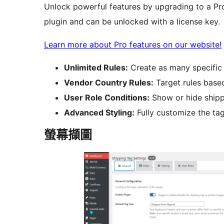
Unlock powerful features by upgrading to a Pro p
plugin and can be unlocked with a license key.
Learn more about Pro features on our website!
Unlimited Rules:
Create as many specific 
Vendor Country Rules:
Target rules base
User Role Conditions:
Show or hide shipp
Advanced Styling:
Fully customize the tag
螢幕擷圖