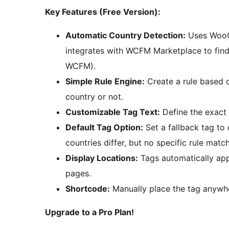
Key Features (Free Version):
Automatic Country Detection:
Uses WooC
integrates with WCFM Marketplace to find
WCFM).
Simple Rule Engine:
Create a rule based o
country or not.
Customizable Tag Text:
Define the exact t
Default Tag Option:
Set a fallback tag to
countries differ, but no specific rule matc
Display Locations:
Tags automatically app
pages.
Shortcode:
Manually place the tag anywh
Upgrade to a Pro Plan!