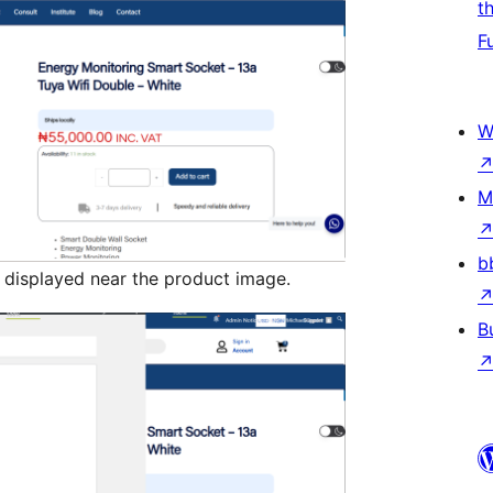
t
F
W
M
b
 displayed near the product image.
B