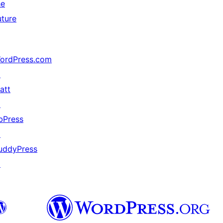
he
uture
ordPress.com
↗
att
↗
bPress
↗
uddyPress
↗