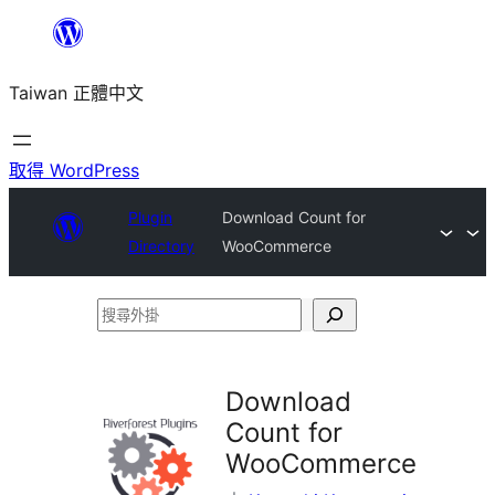
跳
至
Taiwan 正體中文
主
要
內
取得 WordPress
容
Plugin
Download Count for
Directory
WooCommerce
搜
尋
外
Download
掛
Count for
WooCommerce