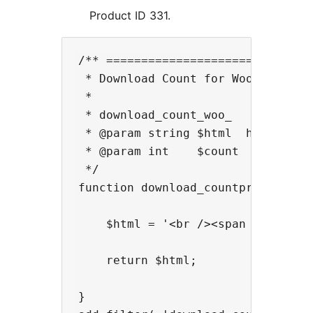
Product ID 331.
/** ==============================
 * Download Count for WooCommerce

 *

 * download_count_woo_

 * @param string $html  html.

 * @param int    $count  count.

 */

function download_countproduct_331
    $html = '<br /><span style="c
    return $html;

}
