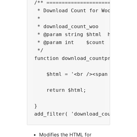
/** ==============================
 * Download Count for WooCommerce

 *

 * download_count_woo

 * @param string $html  html.

 * @param int    $count  count.

 */

function download_countproduct( $h
    $html = '<br /><span style="c
    return $html;

}

Modifies the HTML for