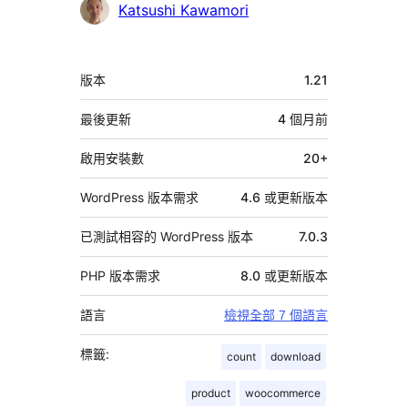
參
Katsushi Kawamori
與
者
中
版本
1.21
繼
資
最後更新
4 個月
前
料
啟用安裝數
20+
WordPress 版本需求
4.6 或更新版本
已測試相容的 WordPress 版本
7.0.3
PHP 版本需求
8.0 或更新版本
語言
檢視全部 7 個語言
標籤:
count
download
product
woocommerce