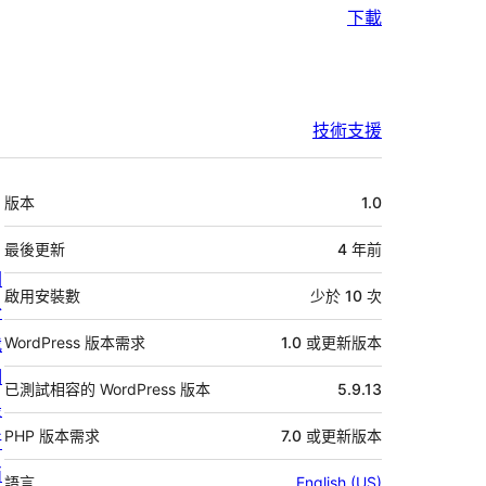
下載
技術支援
中
版本
1.0
繼
資
最後更新
4 年
前
關
料
啟用安裝數
少於 10 次
於
我
WordPress 版本需求
1.0 或更新版本
們
已測試相容的 WordPress 版本
5.9.13
最
PHP 版本需求
7.0 或更新版本
新
消
語言
English (US)