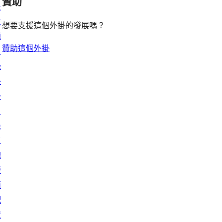
贊助
景
主
想要支援這個外掛的發展嗎？
題
贊助這個外掛
目
錄
外
掛
目
錄
區
塊
版
面
配
置