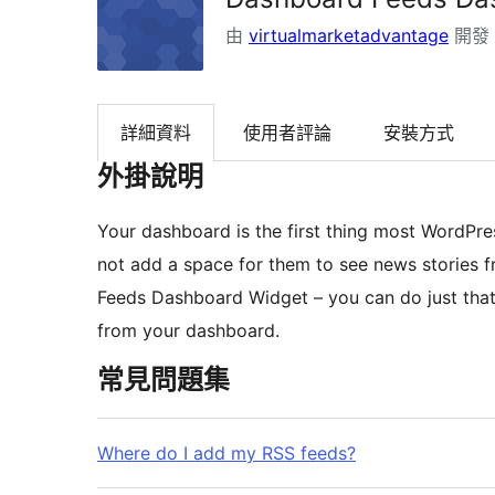
由
virtualmarketadvantage
開發
詳細資料
使用者評論
安裝方式
外掛說明
Your dashboard is the first thing most WordPre
not add a space for them to see news stories f
Feeds Dashboard Widget – you can do just that
from your dashboard.
常見問題集
Where do I add my RSS feeds?