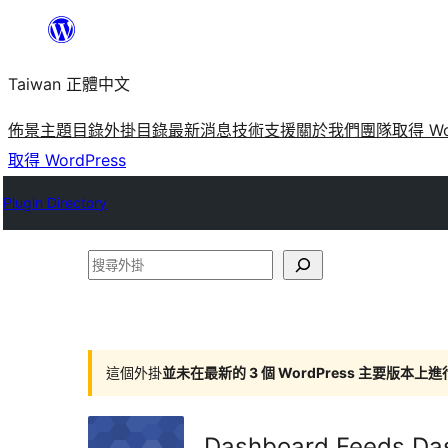
跳
至
Taiwan 正體中文
主
要
佈景主題目錄
外掛目錄
最新消息
技術支援
關於我們
團隊
取得 Wo
內
取得 WordPress
容
Plugin Directory
搜
尋
外
掛
這個外掛
並未在最新的 3 個 WordPress 主要版本上
Dashboard Feeds Da