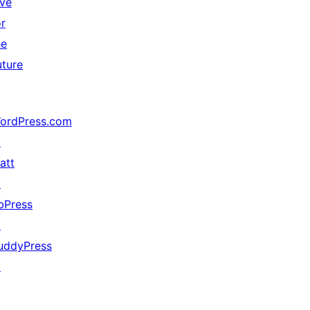
ive
or
he
uture
ordPress.com
↗
att
↗
bPress
↗
uddyPress
↗