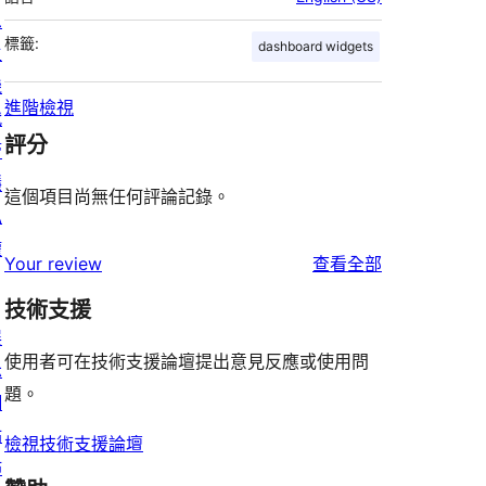
息
標籤:
dashboard widgets
主
機
進階檢視
代
評分
管
隱
這個項目尚無任何評論記錄。
私
權
使
Your review
查看全部
用
技術支援
者
展
評
使用者可在技術支援論壇提出意見反應或使用問
示
論
題。
網
站
檢視技術支援論壇
佈