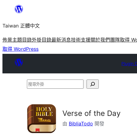
跳
至
Taiwan 正體中文
主
要
佈景主題目錄
外掛目錄
最新消息
技術支援
關於我們
團隊
取得 Wo
內
取得 WordPress
容
Plugin 
搜
尋
外
掛
Verse of the Day
由
BibliaTodo
開發