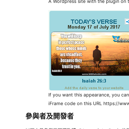
A Wordpress site with the plugin on t
If you want this appearance, you can 
iFrame code on this URL https://ww
參與者及開發者