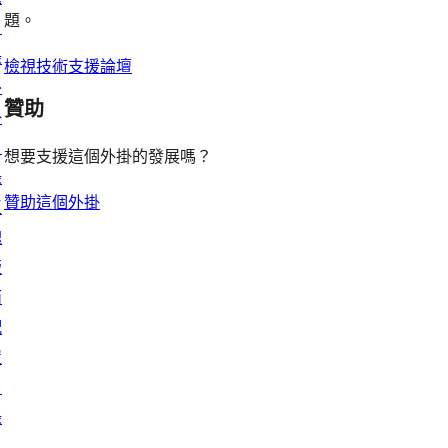
用
論
題。
論
目
評
者
錄
論
評
檢視技術支援論壇
外
論
贊助
掛
目
想要支援這個外掛的發展嗎？
錄
贊助這個外掛
區
塊
版
面
配
置
目
錄