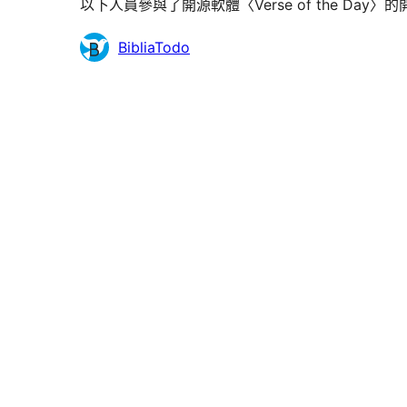
以下人員參與了開源軟體〈Verse of the Day
參
BibliaTodo
與
者