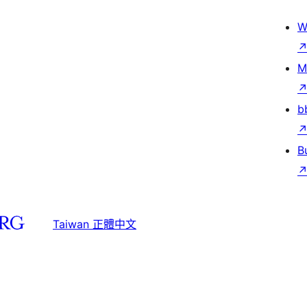
W
M
b
B
Taiwan 正體中文