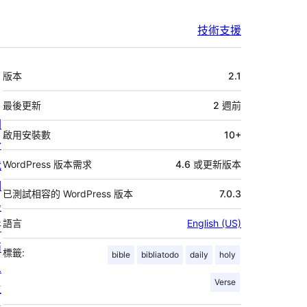
技術支援
中
版本
2.1
繼
資
最後更新
2 週
前
關
料
啟用安裝數
10+
於
我
WordPress 版本需求
4.6 或更新版本
們
已測試相容的 WordPress 版本
7.0.3
最
語言
English (US)
新
消
標籤:
bible
bibliatodo
daily
holy
息
Verse
主