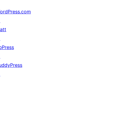
ordPress.com
↗
att
↗
bPress
↗
uddyPress
↗