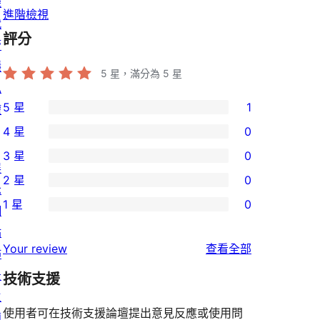
機
進階檢視
代
評分
管
隱
5
星，滿分為 5 星
私
5 星
1
權
1
4 星
0
個
0
3 星
0
5
個
0
展
2 星
0
星
4
個
示
0
使
1 星
0
星
3
網
個
0
用
使
星
站
2
個
者
使
用
Your review
查看全部
使
佈
星
1
評
用
者
用
景
使
技術支援
星
論
者
評
者
主
用
使
評
論
使用者可在技術支援論壇提出意見反應或使用問
評
題
者