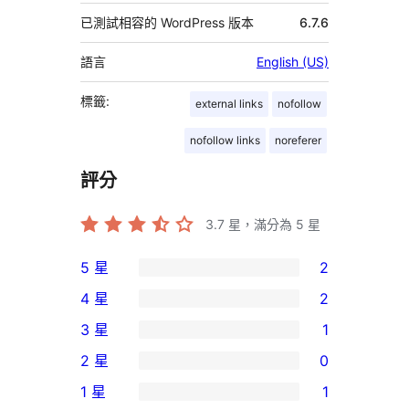
已測試相容的 WordPress 版本
6.7.6
語言
English (US)
標籤:
external links
nofollow
nofollow links
noreferer
評分
3.7
星，滿分為 5 星
5 星
2
2
4 星
2
個
2
3 星
1
5
個
1
2 星
0
星
4
個
0
使
1 星
1
星
3
個
1