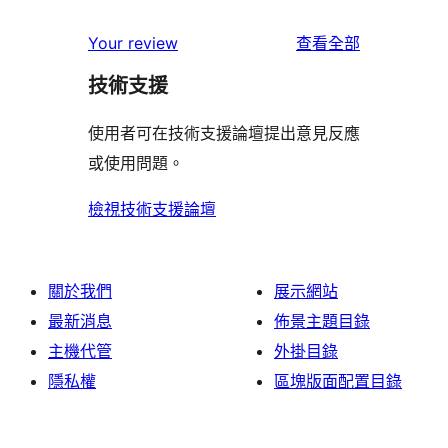
用
使
星
2
個
者
使
用
Your review
查看全部
使
星
1
評
用
者
用
使
技術支援
星
論
者
評
者
用
使
評
論
使用者可在技術支援論壇提出意見反應
評
者
用
論
或使用問題。
論
評
者
論
評
檢視技術支援論壇
論
關於我們
展示網站
最新消息
佈景主題目錄
主機代管
外掛目錄
隱私權
區塊版面配置目錄