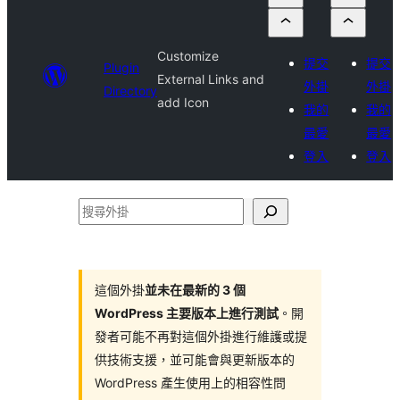
Customize
提交
提交
Plugin
External Links and
外掛
外掛
Directory
add Icon
我的
我的
最愛
最愛
登入
登入
搜
尋
外
掛
這個外掛
並未在最新的 3 個
WordPress 主要版本上進行測試
。開
發者可能不再對這個外掛進行維護或提
供技術支援，並可能會與更新版本的
WordPress 產生使用上的相容性問