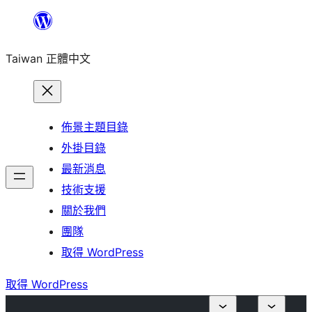
跳
至
Taiwan 正體中文
主
要
內
容
佈景主題目錄
外掛目錄
最新消息
技術支援
關於我們
團隊
取得 WordPress
取得 WordPress