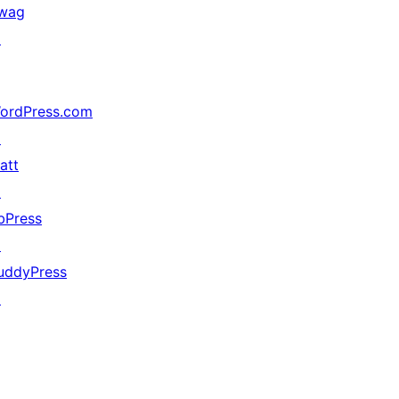
wag
↗
ordPress.com
↗
att
↗
bPress
↗
uddyPress
↗