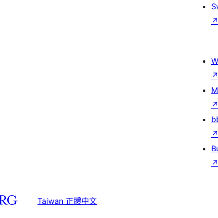
S
W
M
b
B
Taiwan 正體中文