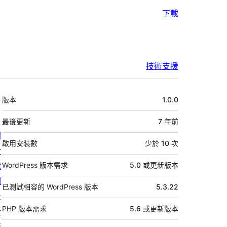
下載
技術支援
中
版本
1.0.0
繼
資
最後更新
7 年
前
關
料
啟用安裝數
少於 10 次
於
我
WordPress 版本需求
5.0 或更新版本
們
已測試相容的 WordPress 版本
5.3.22
最
PHP 版本需求
5.6 或更新版本
新
消