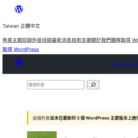
跳
至
Taiwan 正體中文
主
要
佈景主題目錄
外掛目錄
最新消息
技術支援
關於我們
團隊
取得 Wo
內
取得 WordPress
容
Plugin Direc
搜
尋
外
掛
這個外掛
並未在最新的 3 個 WordPress 主要版本上