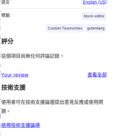
語言
English (US)
息
標籤:
block-editor
主
機
Custom Taxonomies
gutenberg
代
評分
管
隱
這個項目尚無任何評論記錄。
私
權
使
Your review
查看全部
用
技術支援
者
展
評
使用者可在技術支援論壇提出意見反應或使用問
示
論
題。
網
站
檢視技術支援論壇
佈