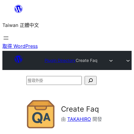
跳
至
Taiwan 正體中文
主
要
內
取得 WordPress
容
Plugin Directory
Create Faq
搜
尋
外
掛
Create Faq
由
TAKAHIRO
開發