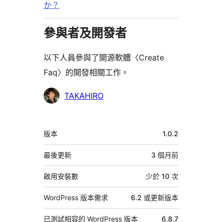
か？
參與者及開發者
以下人員參與了開源軟體〈Create
Faq〉的開發相關工作。
參
TAKAHIRO
與
者
中
版本
1.0.2
繼
資
最後更新
3 個月
前
料
啟用安裝數
少於 10 次
WordPress 版本需求
6.2 或更新版本
已測試相容的 WordPress 版本
6.8.7