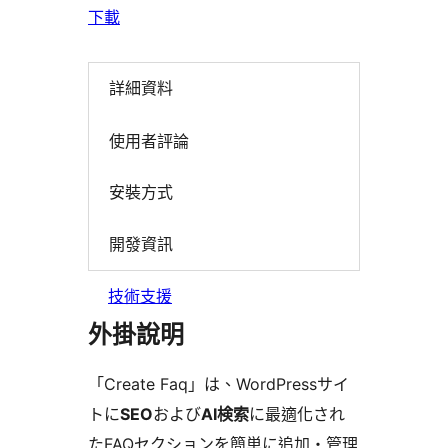
下載
詳細資料
使用者評論
安裝方式
開發資訊
技術支援
外掛說明
「Create Faq」は、WordPressサイ
トに
SEO
および
AI検索
に最適化され
たFAQセクションを簡単に追加・管理