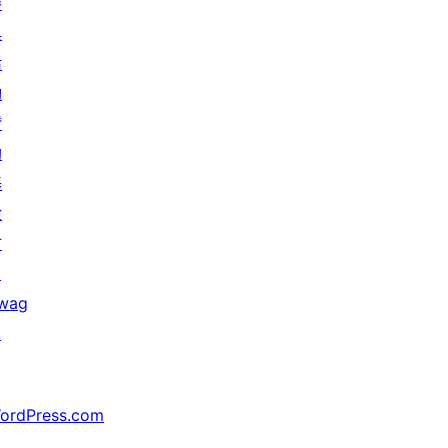
參
與
活
動
贊
助
基
金
會
↗
wag
↗
ordPress.com
↗