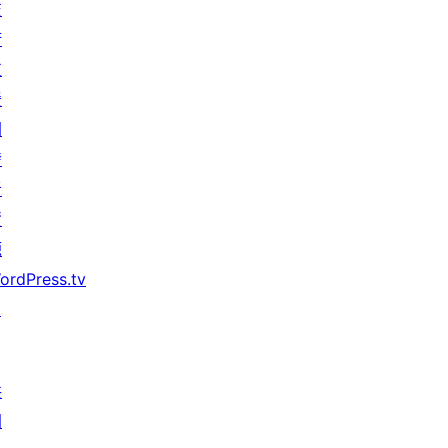
技
術
支
援
開
發
者
資
源
ordPress.tv
↗
共
同