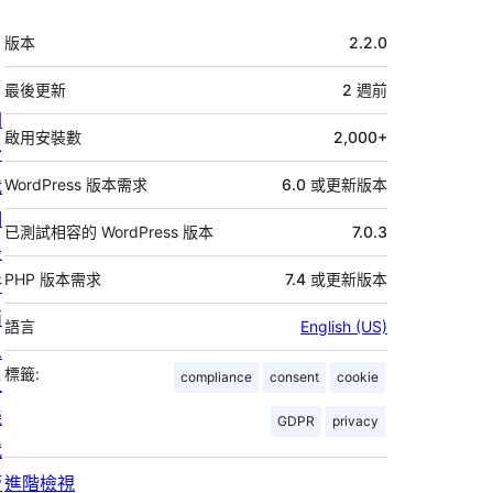
中
版本
2.2.0
繼
資
最後更新
2 週
前
關
料
啟用安裝數
2,000+
於
我
WordPress 版本需求
6.0 或更新版本
們
已測試相容的 WordPress 版本
7.0.3
最
PHP 版本需求
7.4 或更新版本
新
消
語言
English (US)
息
標籤:
compliance
consent
cookie
主
機
GDPR
privacy
代
管
進階檢視