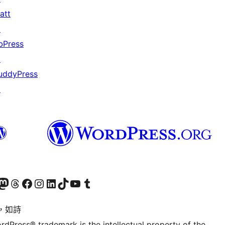
att
↗
bPress
↗
uddyPress
↗
的 Mastodon 帳號
造訪我們的 Threads 帳號
造訪我們的 Facebook 粉絲專頁
Visit our Instagram account
Visit our LinkedIn account
造訪我們的 TikTok 帳號
Visit our YouTube channel
造訪我們的 Tumblr 帳號
，如詩
rdPress® trademark is the intellectual property of the