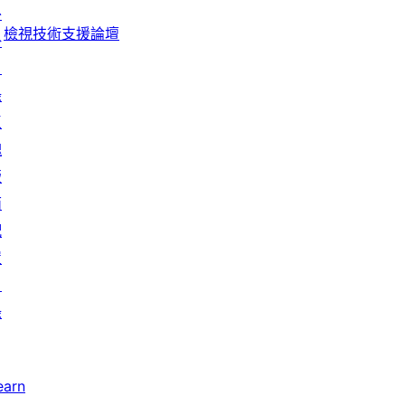
者
外
論
評
檢視技術支援論壇
掛
論
目
錄
區
塊
版
面
配
置
目
錄
earn