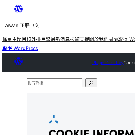
跳
至
Taiwan 正體中文
主
要
佈景主題目錄
外掛目錄
最新消息
技術支援
關於我們
團隊
取得 Wo
內
取得 WordPress
容
Plugin Directory
Cooki
搜
尋
外
掛