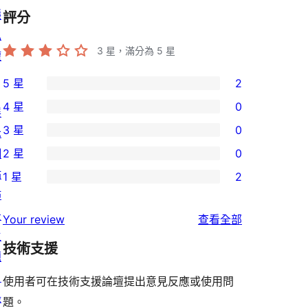
隱
評分
私
3
星，滿分為 5 星
權
5 星
2
2
4 星
0
展
個
0
3 星
0
示
5
個
0
網
2 星
0
星
4
個
0
站
使
1 星
2
星
3
個
2
佈
用
使
星
2
個
景
者
使
用
Your review
查看全部
使
星
1
主
評
用
者
用
使
技術支援
星
題
論
者
評
者
用
使
目
評
論
使用者可在技術支援論壇提出意見反應或使用問
評
者
用
錄
論
題。
論
評