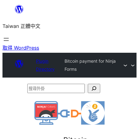
跳
至
Taiwan 正體中文
主
要
內
取得 WordPress
容
Plugin
Bitcoin payment for Ninja
Directory
Forms
搜
尋
外
掛