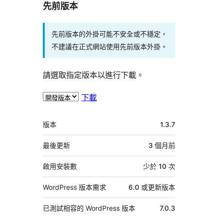
先前版本
先前版本的外掛可能不安全或不穩定，
不建議在正式網站使用先前版本外掛。
請選取指定版本以進行下載。
下載
中
版本
1.3.7
繼
資
最後更新
3 個月
前
料
啟用安裝數
少於 10 次
WordPress 版本需求
6.0 或更新版本
已測試相容的 WordPress 版本
7.0.3