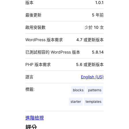
中
版本
1.0.1
繼
資
最後更新
5 年
前
料
啟用安裝數
少於 10 次
WordPress 版本需求
4.7 或更新版本
已測試相容的 WordPress 版本
5.8.14
PHP 版本需求
5.6 或更新版本
語言
English (US)
標籤:
blocks
patterns
starter
templates
進階檢視
評分