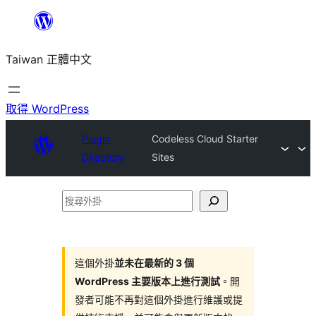
跳
至
Taiwan 正體中文
主
要
內
取得 WordPress
容
Plugin
Codeless Cloud Starter
Directory
Sites
搜
尋
外
掛
這個外掛
並未在最新的 3 個
WordPress 主要版本上進行測試
。開
發者可能不再對這個外掛進行維護或提