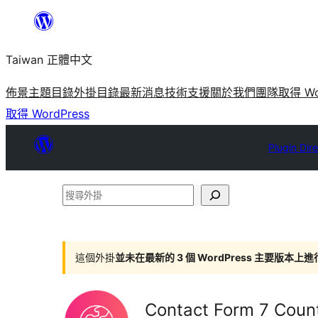
跳
至
Taiwan 正體中文
主
要
佈景主題目錄
外掛目錄
最新消息
技術支援
關於我們
團隊
取得 Wo
內
取得 WordPress
容
Plugin Dir
搜
尋
外
掛
這個外掛
並未在最新的 3 個 WordPress 主要版本上
Contact Form 7 Count