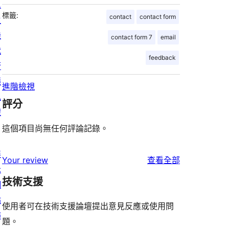
息
標籤:
contact
contact form
主
機
contact form 7
email
代
feedback
管
隱
進階檢視
私
評分
權
這個項目尚無任何評論記錄。
展
使
Your review
查看全部
示
用
技術支援
網
者
站
評
使用者可在技術支援論壇提出意見反應或使用問
佈
論
題。