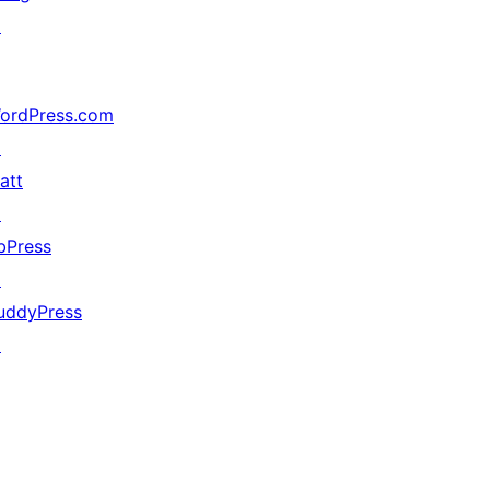
↗
ordPress.com
↗
att
↗
bPress
↗
uddyPress
↗