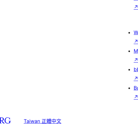
W
M
b
B
Taiwan 正體中文