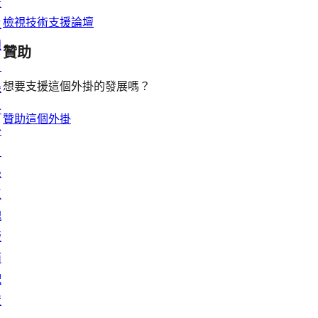
景
檢視技術支援論壇
主
題
贊助
目
想要支援這個外掛的發展嗎？
錄
外
贊助這個外掛
掛
目
錄
區
塊
版
面
配
置