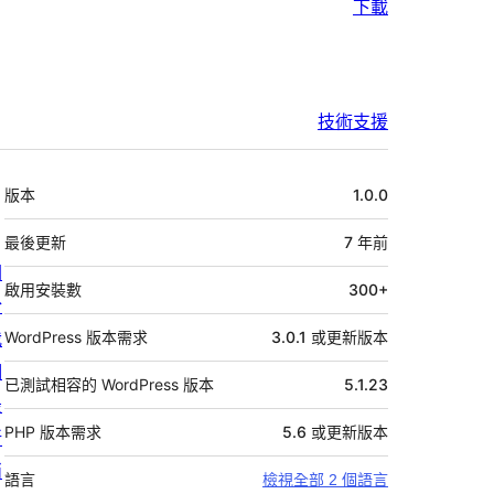
下載
技術支援
中
版本
1.0.0
繼
資
最後更新
7 年
前
關
料
啟用安裝數
300+
於
我
WordPress 版本需求
3.0.1 或更新版本
們
已測試相容的 WordPress 版本
5.1.23
最
PHP 版本需求
5.6 或更新版本
新
消
語言
檢視全部 2 個語言