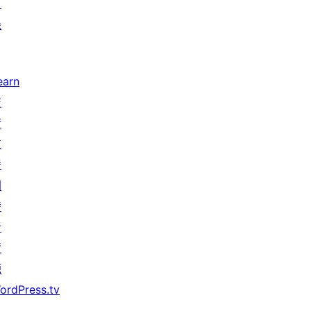
目
錄
earn
技
術
支
援
開
發
者
資
源
ordPress.tv
↗