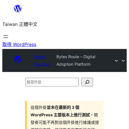
跳
至
Taiwan 正體中文
主
要
內
取得 WordPress
容
Plugin
Bytes Route – Digital
Directory
Adoption Platform
搜
尋
外
掛
這個外掛
並未在最新的 3 個
WordPress 主要版本上進行測試
。開
發者可能不再對這個外掛進行維護或提