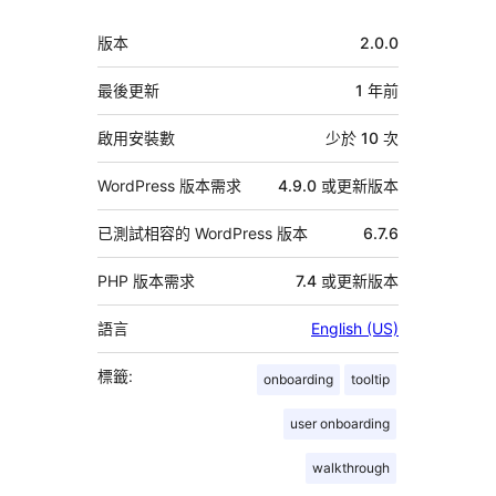
者
中
版本
2.0.0
繼
資
最後更新
1 年
前
料
啟用安裝數
少於 10 次
WordPress 版本需求
4.9.0 或更新版本
已測試相容的 WordPress 版本
6.7.6
PHP 版本需求
7.4 或更新版本
語言
English (US)
標籤:
onboarding
tooltip
user onboarding
walkthrough