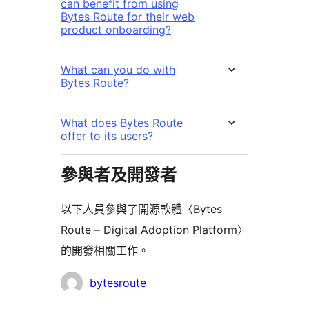
can benefit from using
Bytes Route for their web
product onboarding?
What can you do with
Bytes Route?
What does Bytes Route
offer to its users?
參與者及開發者
以下人員參與了開源軟體〈Bytes
Route – Digital Adoption Platform〉
的開發相關工作。
參
bytesroute
與