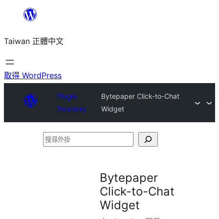
跳
至
Taiwan 正體中文
主
要
內
取得 WordPress
容
Plugin
Bytepaper Click-to-Chat
Directory
Widget
搜
尋
外
Bytepaper
掛
Click-to-Chat
Widget