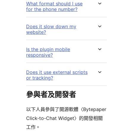
What format should I use
for the phone number?
Does it slow down my
website?
Is the plugin mobile
responsive?
Does it use external scripts
or tracking?
參與者及開發者
以下人員參與了開源軟體〈Bytepaper
Click-to-Chat Widget〉的開發相關
工作。