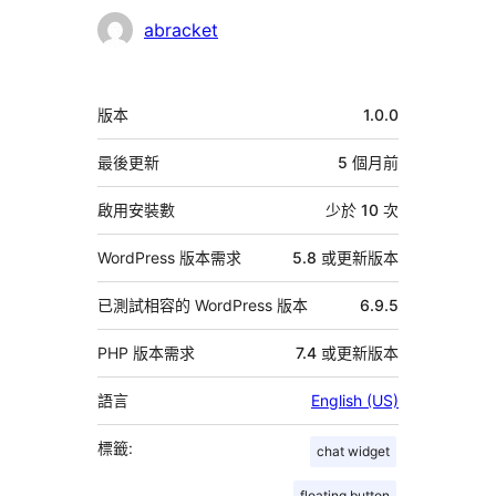
參
abracket
與
者
中
版本
1.0.0
繼
資
最後更新
5 個月
前
料
啟用安裝數
少於 10 次
WordPress 版本需求
5.8 或更新版本
已測試相容的 WordPress 版本
6.9.5
PHP 版本需求
7.4 或更新版本
語言
English (US)
標籤:
chat widget
floating button