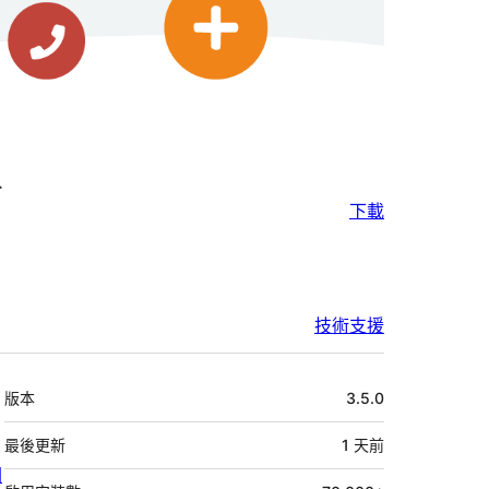
r
下載
技術支援
中
版本
3.5.0
繼
資
最後更新
1 天
前
關
料