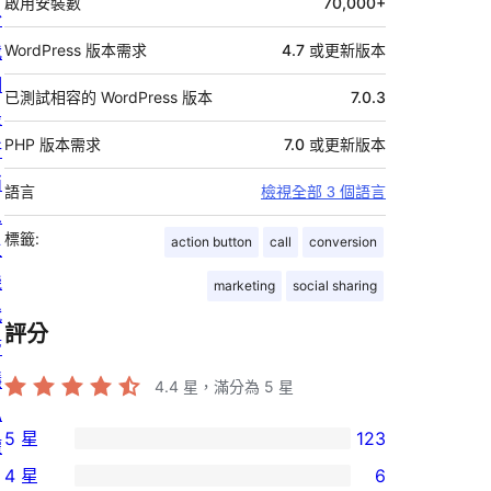
啟用安裝數
70,000+
於
我
WordPress 版本需求
4.7 或更新版本
們
已測試相容的 WordPress 版本
7.0.3
最
PHP 版本需求
7.0 或更新版本
新
消
語言
檢視全部 3 個語言
息
標籤:
action button
call
conversion
主
機
marketing
social sharing
代
評分
管
隱
4.4
星，滿分為 5 星
私
5 星
123
權
123
4 星
6
個
6