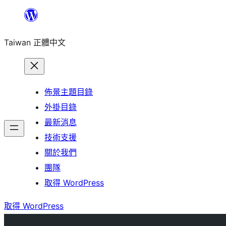
跳
至
Taiwan 正體中文
主
要
內
容
佈景主題目錄
外掛目錄
最新消息
技術支援
關於我們
團隊
取得 WordPress
取得 WordPress