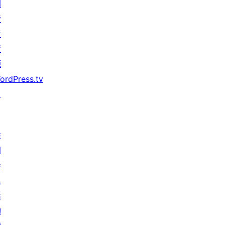
開
發
者
資
源
ordPress.tv
↗
共
同
參
與
活
動