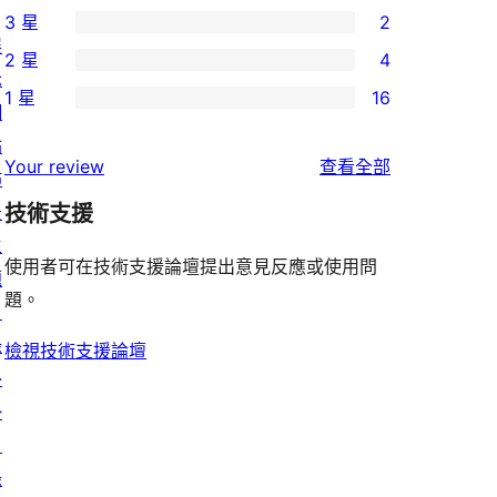
3 星
2
5
個
2
展
2 星
4
星
4
個
4
示
使
1 星
16
星
3
個
網
16
用
使
星
2
站
個
者
使
用
Your review
查看全部
使
星
佈
1
評
用
者
用
使
景
技術支援
星
論
者
評
者
用
主
使
評
論
使用者可在技術支援論壇提出意見反應或使用問
評
者
題
用
論
題。
論
評
目
者
論
錄
評
檢視技術支援論壇
外
論
掛
目
錄