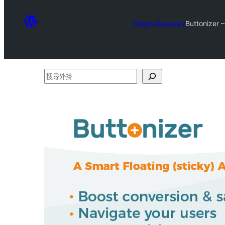
Plugin Directory
Buttonizer 
搜
尋
外
掛