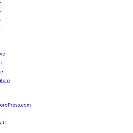
贊
助
基
金
會
↗
ive
or
he
uture
ordPress.com
↗
att
↗