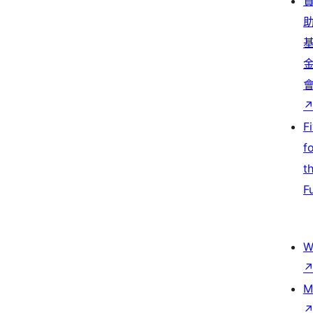
F
f
t
F
W
M