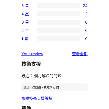
5 星
24
24
4 星
2
個
2
3 星
0
5
個
0
2 星
0
星
4
個
0
使
1 星
0
星
3
個
0
用
使
星
2
個
者
使
用
Your review
查看全部
使
星
1
評
用
者
用
使
技術支援
星
論
者
評
者
用
使
評
論
最近 2 個月解決的問題:
評
者
用
論
論
評
者
總計 1 個問題，已解決 0 個
論
評
檢視技術支援論壇
論
贊助