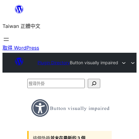
跳
至
Taiwan 正體中文
主
要
內
取得 WordPress
容
Plugin Directory
Button visually impaired
搜
尋
外
掛
這個外掛
並未在最新的 3 個