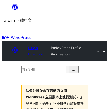
跳
至
Taiwan 正體中文
主
要
內
取得 WordPress
容
Plugin
BuddyPress Profile
Directory
Progression
搜
尋
外
掛
這個外掛
並未在最新的 3 個
WordPress 主要版本上進行測試
。開
發者可能不再對這個外掛進行維護或提