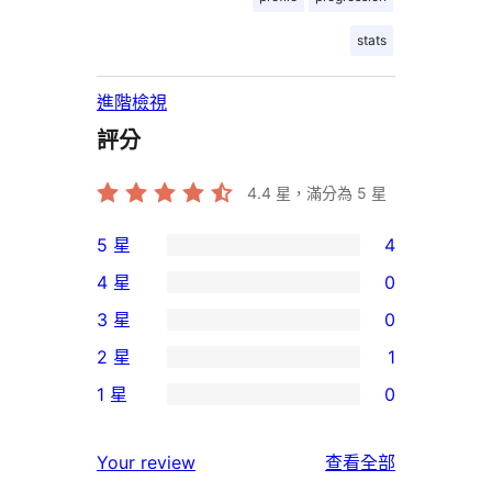
stats
進階檢視
評分
4.4
星，滿分為 5 星
5 星
4
4
4 星
0
個
0
3 星
0
5
個
0
2 星
1
星
4
個
1
使
1 星
0
星
3
個
0
用
使
星
2
個
者
使
用
Your review
查看全部
使
星
1
評