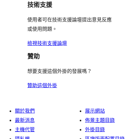
用
者
用
使
技術支援
星
論
者
評
者
用
使
評
論
使用者可在技術支援論壇提出意見反應
評
者
用
論
或使用問題。
論
評
者
論
評
檢視技術支援論壇
論
贊助
想要支援這個外掛的發展嗎？
贊助這個外掛
關於我們
展示網站
最新消息
佈景主題目錄
主機代管
外掛目錄
隱私權
區塊版面配置目錄