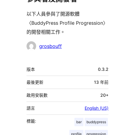
以下人員參與了開源軟體
〈BuddyPress Profile Progression〉
的開發相關工作。
參
grosbouff
與
者
中
版本
0.3.2
繼
資
最後更新
13 年
前
料
啟用安裝數
20+
語言
English (US)
標籤:
bar
buddypress
profile
progression