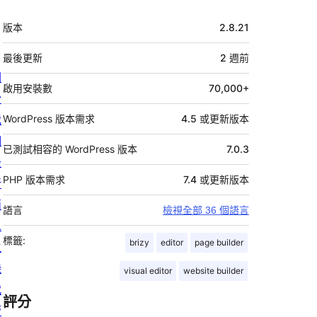
中
版本
2.8.21
繼
資
最後更新
2 週
前
關
料
啟用安裝數
70,000+
於
我
WordPress 版本需求
4.5 或更新版本
們
已測試相容的 WordPress 版本
7.0.3
最
PHP 版本需求
7.4 或更新版本
新
消
語言
檢視全部 36 個語言
息
標籤:
brizy
editor
page builder
主
機
visual editor
website builder
代
評分
管