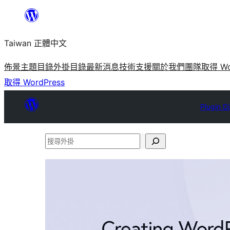
跳
至
Taiwan 正體中文
主
要
佈景主題目錄
外掛目錄
最新消息
技術支援
關於我們
團隊
取得 Wo
內
取得 WordPress
容
Plugin D
搜
尋
外
掛