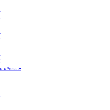
技
術
支
援
開
發
者
資
源
ordPress.tv
↗
共
同