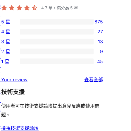
隱
4.7
星，滿分為 5 星
私
5 星
875
權
875
4 星
27
個
27
3 星
13
5
個
13
展
2 星
9
星
4
個
9
示
使
1 星
45
星
3
個
網
45
用
使
星
2
站
個
者
使
用
Your review
查看全部
使
星
佈
1
評
用
者
用
使
景
技術支援
星
論
者
評
者
用
主
使
評
論
使用者可在技術支援論壇提出意見反應或使用問
評
者
題
用
論
題。
論
評
目
者
論
錄
評
檢視技術支援論壇