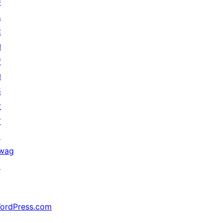
參
與
活
動
贊
助
基
金
會
↗
wag
↗
ordPress.com
↗