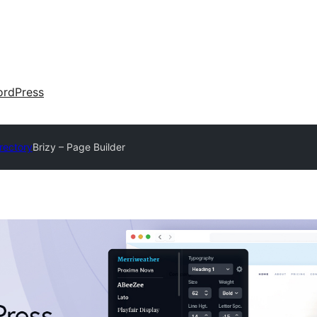
rdPress
irectory
Brizy – Page Builder